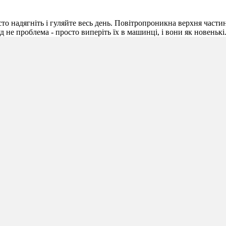
сто надягніть і гуляйте весь день. Повітропроникна верхня част
д не проблема - просто виперіть їх в машинці, і вони як новенькі