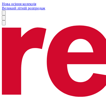
Нова осіння колекція
Великий літній розпродаж