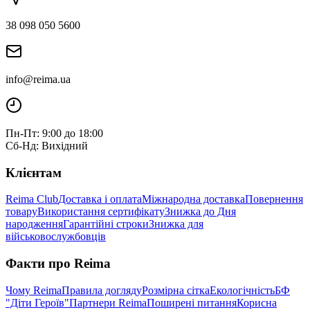
38 098 050 5600
info@reima.ua
Пн-Пт: 9:00 до 18:00
Сб-Нд: Вихідний
Клієнтам
Reima Club
Доставка і оплата
Міжнародна доставка
Повернення
товару
Використання сертифікату
Знижка до Дня
народження
Гарантійні строки
Знижка для
військовослужбовців
Факти про Reima
Чому Reima
Правила догляду
Розмірна сітка
Екологічність
БФ
"Діти Героїв"
Партнери Reima
Поширені питання
Корисна