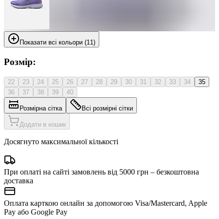
Показати всі кольори (11)
Розмір:
22
23
24
25
26
27
28
29
30
31
32
33
34
35
36
37
38
39
40
Розмірна сітка
Всі розмірні сітки
Додати в кошик
Досягнуто максимальної кількості
При оплаті на сайті замовлень від 5000 грн – безкоштовна
доставка
Оплата карткою онлайн за допомогою Visa/Mastercard, Apple
Pay або Google Pay