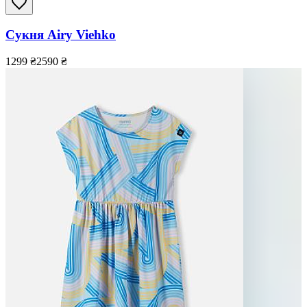
Сукня Airy Viehko
1299
₴
2590
₴