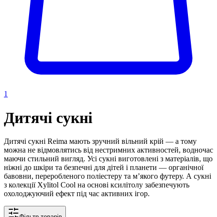
1
Дитячі сукні
Дитячі сукні Reima мають зручний вільний крій — а тому
можна не відмовлятись від нестримних активностей, водночас
маючи стильний вигляд. Усі сукні виготовлені з матеріалів, що
ніжні до шкіри та безпечні для дітей і планети — органічної
бавовни, переробленого поліестеру та мʼякого футеру. А сукні
з колекції Xylitol Cool на основі ксилітолу забезпечують
охолоджуючий ефект під час активних ігор.
Фільтр товарів