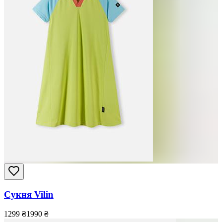
Сукня Vilin
1299
₴
1990
₴