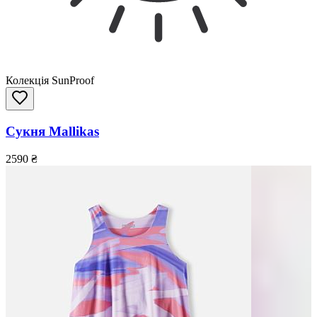
Колекція SunProof
Сукня Mallikas
2590
₴