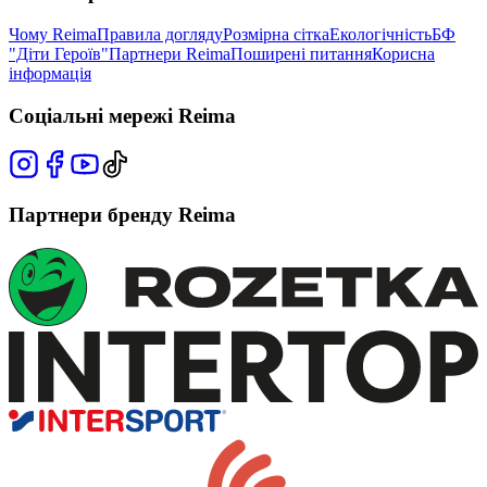
Чому Reima
Правила догляду
Розмірна сітка
Екологічність
БФ
"Діти Героїв"
Партнери Reima
Поширені питання
Корисна
інформація
Соціальні мережі Reima
Партнери бренду Reima