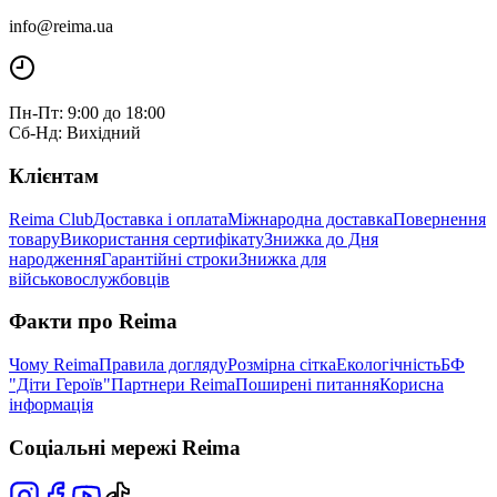
info@reima.ua
Пн-Пт: 9:00 до 18:00
Сб-Нд: Вихідний
Клієнтам
Reima Club
Доставка і оплата
Міжнародна доставка
Повернення
товару
Використання сертифікату
Знижка до Дня
народження
Гарантійні строки
Знижка для
військовослужбовців
Факти про Reima
Чому Reima
Правила догляду
Розмірна сітка
Екологічність
БФ
"Діти Героїв"
Партнери Reima
Поширені питання
Корисна
інформація
Соціальні мережі Reima