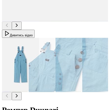
Дивитись відео
Ромпер Duunari