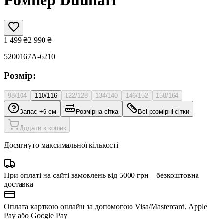
1 499
₴
2 990
₴
5200167A-6210
Розмір:
98/104
110/116
122/128
134/140
146/152
158/164
Запас +6 см
Розмірна сітка
Всі розмірні сітки
Додати в кошик
Досягнуто максимальної кількості
При оплаті на сайті замовлень від 5000 грн – безкоштовна
доставка
Оплата карткою онлайн за допомогою Visa/Mastercard, Apple
Pay або Google Pay