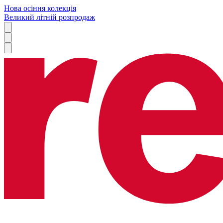
Нова осіння колекція
Великий літній розпродаж