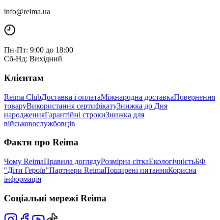
info@reima.ua
Пн-Пт: 9:00 до 18:00
Сб-Нд: Вихідний
Клієнтам
Reima Club
Доставка і оплата
Міжнародна доставка
Повернення
товару
Використання сертифікату
Знижка до Дня
народження
Гарантійні строки
Знижка для
військовослужбовців
Факти про Reima
Чому Reima
Правила догляду
Розмірна сітка
Екологічність
БФ
"Діти Героїв"
Партнери Reima
Поширені питання
Корисна
інформація
Соціальні мережі Reima