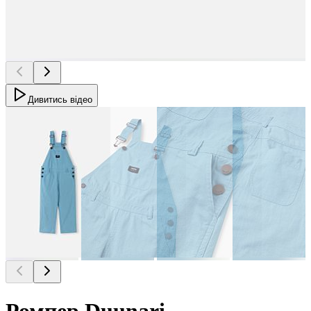
Дивитись відео
Ромпер Duunari