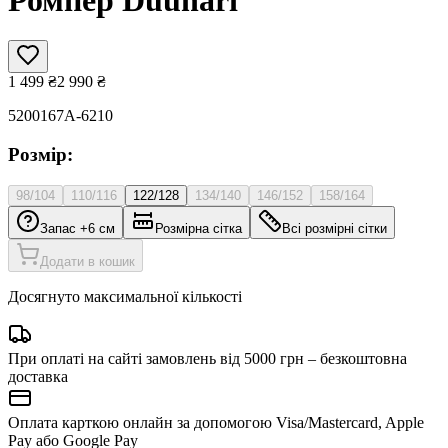
1 499
₴
2 990
₴
5200167A-6210
Розмір:
98/104
110/116
122/128
134/140
146/152
158/164
Запас +6 см
Розмірна сітка
Всі розмірні сітки
Додати в кошик
Досягнуто максимальної кількості
При оплаті на сайті замовлень від 5000 грн – безкоштовна
доставка
Оплата карткою онлайн за допомогою Visa/Mastercard, Apple
Pay або Google Pay