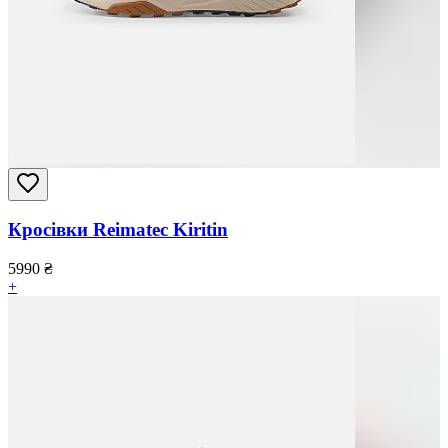
Кросівки Reimatec Kiritin
5990
₴
+