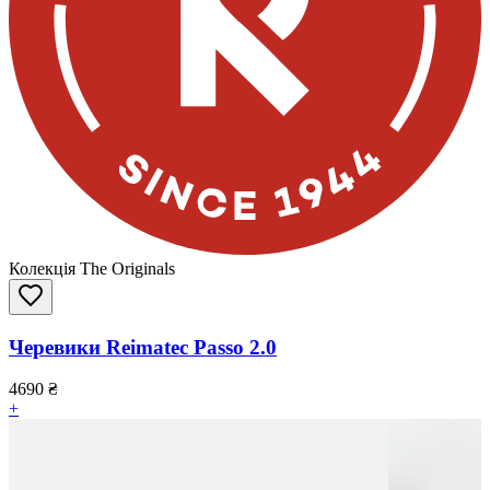
Колекція The Originals
Черевики Reimatec Passo 2.0
4690
₴
+