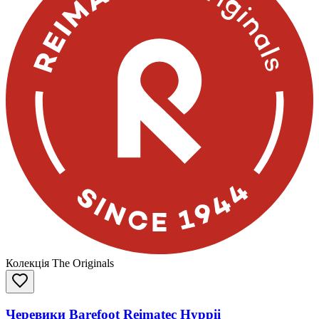
Колекція The Originals
Черевики Barefoot Reimatec Hyppii