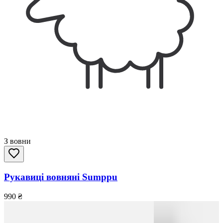
З вовни
Рукавиці вовняні Sumppu
990
₴