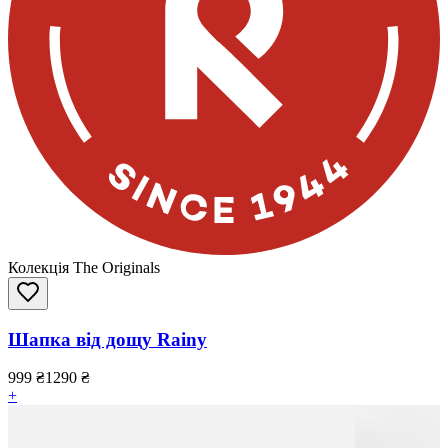
Колекція The Originals
Шапка від дощу Rainy
999
₴
1290
₴
+