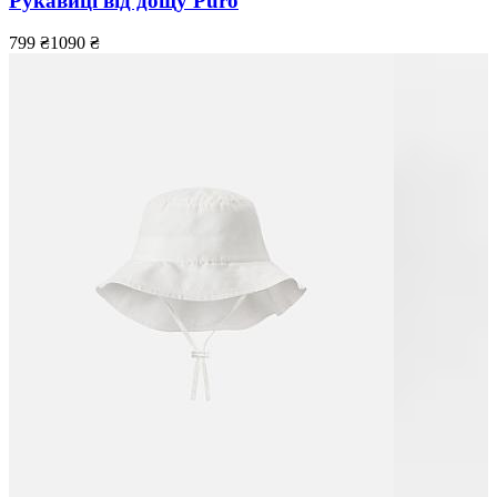
Рукавиці від дощу Puro
799
₴
1090
₴