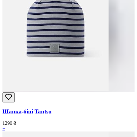
Шапка-біні Tantsu
1290
₴
+