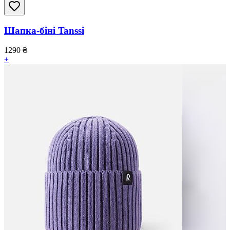
Шапка-біні Tanssi
1290
₴
+