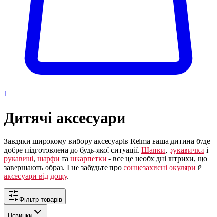
1
Дитячі аксесуари
Завдяки широкому вибору аксесуарів Reima ваша дитина буде
добре підготовлена до будь-якої ситуації.
Шапки
,
рукавички
і
рукавиці
,
шарфи
та
шкарпетки
- все це необхідні штрихи, що
завершають образ. І не забудьте про
сонцезахисні окуляри
й
аксесуари від дощу
.
Фільтр товарів
Новинки