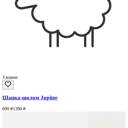
З вовни
Шапка-шолом Jupiter
699
₴
1390
₴