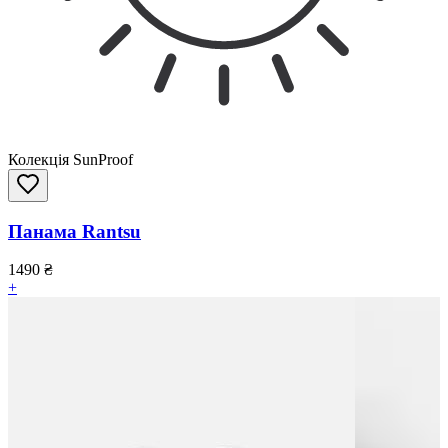
Колекція SunProof
Панама Rantsu
1490
₴
+