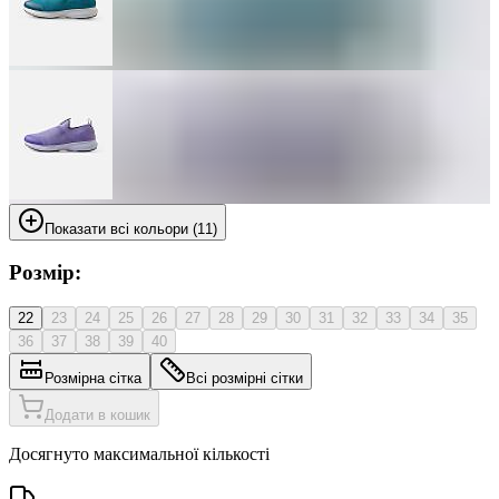
Показати всі кольори (11)
Розмір:
22
23
24
25
26
27
28
29
30
31
32
33
34
35
36
37
38
39
40
Розмірна сітка
Всі розмірні сітки
Додати в кошик
Досягнуто максимальної кількості