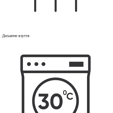
Дихаюче взуття