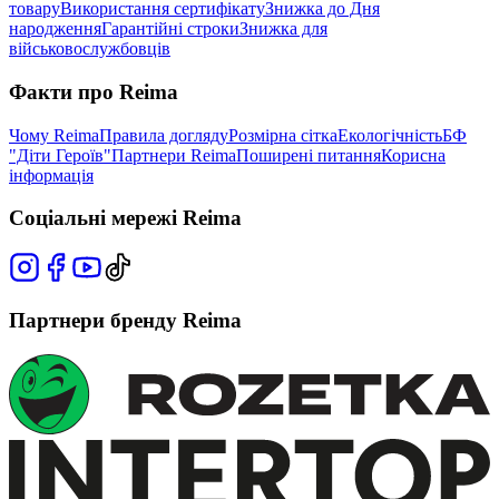
товару
Використання сертифікату
Знижка до Дня
народження
Гарантійні строки
Знижка для
військовослужбовців
Факти про Reima
Чому Reima
Правила догляду
Розмірна сітка
Екологічність
БФ
"Діти Героїв"
Партнери Reima
Поширені питання
Корисна
інформація
Соціальні мережі Reima
Партнери бренду Reima