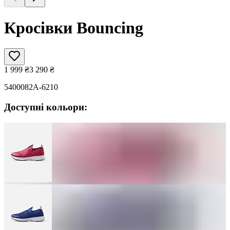
Кросівки Bouncing
1 999
₴
3 290
₴
5400082A-6210
Доступні кольори: