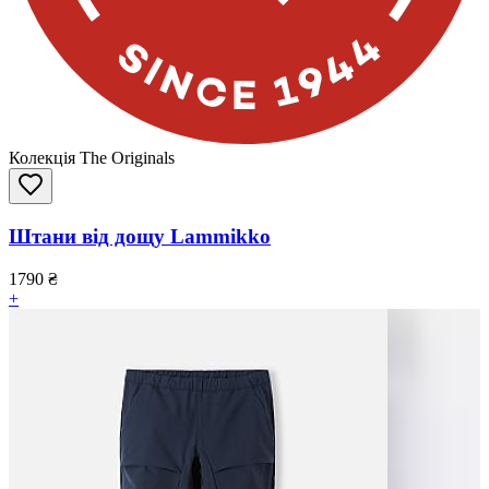
Колекція The Originals
Штани від дощу Lammikko
1790
₴
+