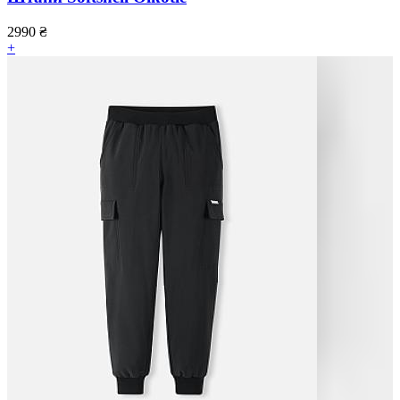
2990
₴
+