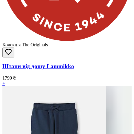
Колекція The Originals
Штани від дощу Lammikko
1790
₴
+