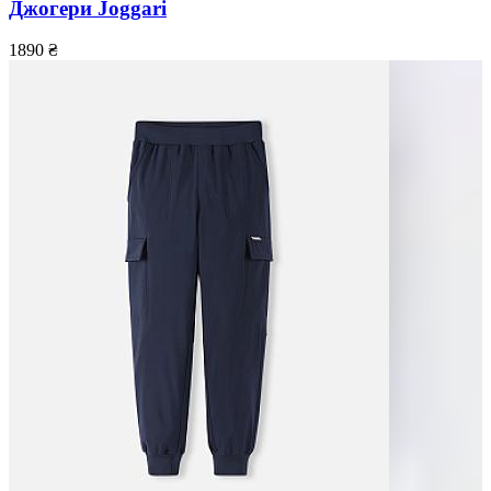
Джогери Joggari
1890
₴