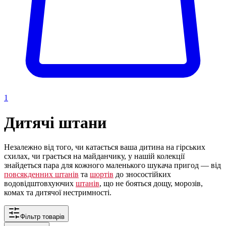
1
Дитячі штани
Незалежно від того, чи катається ваша дитина на гірських
схилах, чи грається на майданчику, у нашій колекції
знайдеться пара для кожного маленького шукача пригод — від
повсякденних штанів
та
шортів
до зносостійких
водовідштовхуючих
штанів
, що не бояться дощу, морозів,
комах та дитячої нестримності.
Фільтр товарів