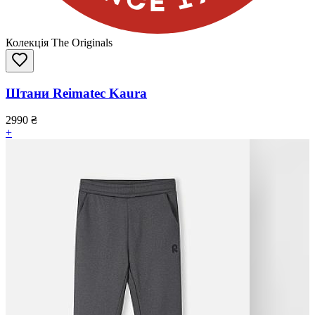
Колекція The Originals
Штани Reimatec Kaura
2990
₴
+