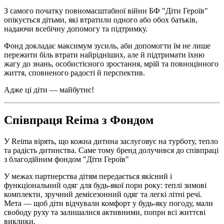
З самого початку повномасштабної війни БФ "Діти Героїв"
опікується дітьми, які втратили одного або обох батьків,
надаючи всебічну допомогу та підтримку.
Фонд докладає максимум зусиль, аби допомогти їм не лише
пережити біль втрати найрідніших, але й підтримати їхню
жагу до знань, особистісного зростання, мрій та повноцінного
життя, сповненого радості й перспектив.
Адже ці діти — майбутнє!
Співпраця Reima з Фондом
У Reima вірять, що кожна дитина заслуговує на турботу, тепло
та радість дитинства. Саме тому бренд долучився до співпраці
з благодійним фондом "Діти Героїв"
У межах партнерства дітям передається якісний і
функціональний одяг для будь-якої пори року: теплі зимові
комплекти, зручний демісезонний одяг та легкі літні речі.
Мета — щоб діти відчували комфорт у будь-яку погоду, мали
свободу руху та залишалися активними, попри всі життєві
виклики.