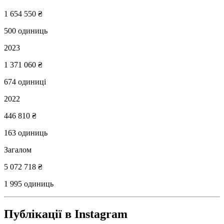
1 654 550 ₴
500
одиниць
2023
1 371 060 ₴
674
одиниці
2022
446 810 ₴
163
одиниць
Загалом
5 072 718 ₴
1 995
одиниць
Публікації в Instagram