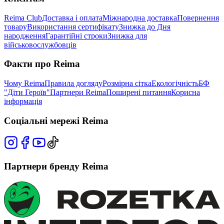
Reima Club
Доставка і оплата
Міжнародна доставка
Повернення
товару
Використання сертифікату
Знижка до Дня
народження
Гарантійні строки
Знижка для
військовослужбовців
Факти про Reima
Чому Reima
Правила догляду
Розмірна сітка
Екологічність
БФ
"Діти Героїв"
Партнери Reima
Поширені питання
Корисна
інформація
Соціальні мережі Reima
Партнери бренду Reima