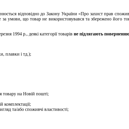
йснюється відповідно до Закону України «Про захист прав спож
за умови, що товар не використовувався та збережено його това
езня 1994 р., деякі категорії товарів
не підлягають поверненню
, плавки і тд.);
 товару на Новій пошті;
й комплектації;
игляд та/або споживчі властивості;