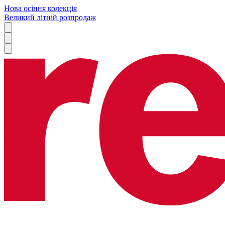
Нова осіння колекція
Великий літній розпродаж