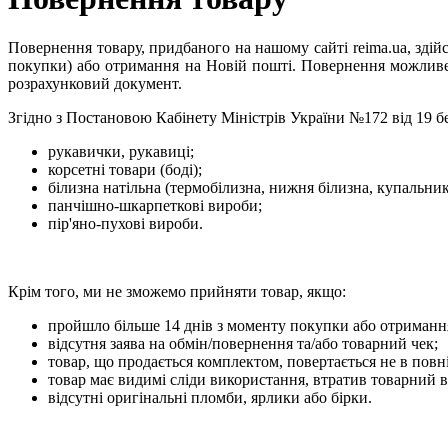
Повернення товару, придбаного на нашому сайті reima.ua, зді
покупки) або отримання на Новій пошті. Повернення можливе 
розрахунковий документ.
Згідно з Постановою Кабінету Міністрів України №172 від 19 бер
рукавички, рукавиці;
корсетні товари (боді);
білизна натільна (термобілизна, нижня білизна, купальники
панчішно-шкарпеткові вироби;
пір'яно-пухові вироби.
Крім того, ми не зможемо прийняти товар, якщо:
пройшло більше 14 днів з моменту покупки або отримання
відсутня заява на обмін/повернення та/або товарний чек;
товар, що продається комплектом, повертається не в повні
товар має видимі сліди використання, втратив товарний в
відсутні оригінальні пломби, ярлики або бірки.