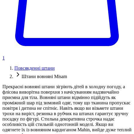
1
Повсякденні штани
Штани вовняні Misam
Прекрасні вовняні штани зігріють дітей в холодну погоду, а
флісова виворітна поверхня з начісуванням надзвичайно
приємна для тіла. Вовняні штани відмінно підійдуть як
проміжний шар під зимовий одяг, тому що тканина пропускає
повітря і дитина не спітніє. Навіть якщо ви візьмете штани
трохи на виріст, резинка в рубчик на штанах гарантує зручну
посадку по фігурі. Стильна декоративна строчка надає
особливість цій стильній однотонній моделі. Якщо ви
одягнете їх із вовняним кардиганом Mahin, вийде дуже теплий