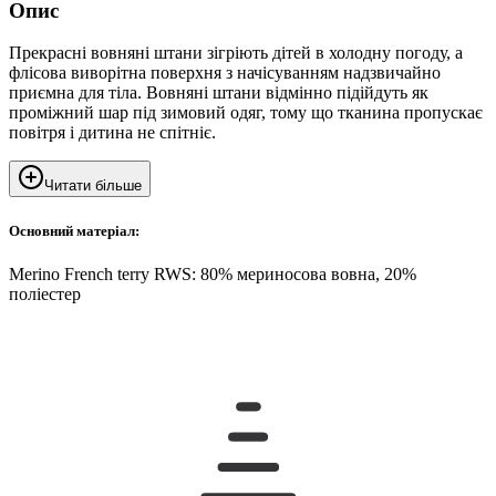
Опис
Прекрасні вовняні штани зігріють дітей в холодну погоду, а
флісова виворітна поверхня з начісуванням надзвичайно
приємна для тіла. Вовняні штани відмінно підійдуть як
проміжний шар під зимовий одяг, тому що тканина пропускає
повітря і дитина не спітніє.
Читати більше
Основний матеріал:
Merino French terry RWS: 80% мериносова вовна, 20%
поліестер