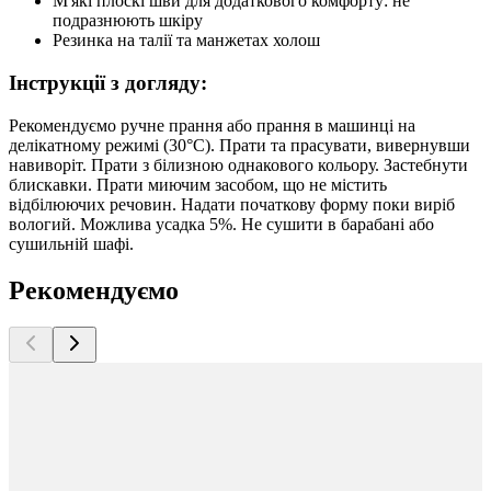
М'які плоскі шви для додаткового комфорту: не
подразнюють шкіру
Резинка на талії та манжетах холош
Інструкції з догляду:
Рекомендуємо ручне прання або прання в машинці на
делікатному режимі (30°C). Прати та прасувати, вивернувши
навиворіт. Прати з білизною однакового кольору. Застебнути
блискавки. Прати миючим засобом, що не містить
відбілюючих речовин. Надати початкову форму поки виріб
вологий. Можлива усадка 5%. Не сушити в барабані або
сушильній шафі.
Рекомендуємо