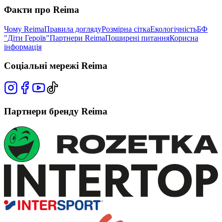
Факти про Reima
Чому Reima
Правила догляду
Розмірна сітка
Екологічність
БФ
"Діти Героїв"
Партнери Reima
Поширені питання
Корисна
інформація
Соціальні мережі Reima
Партнери бренду Reima