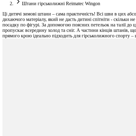
Штани гірськолижні Reimatec Wingon
Ці дитячі зимові штани – сама практичність! Всі шви в цих аб
дихаючого матеріалу, який не дасть дитині спітніти - скільки н
посадку по фігурі. За допомогою поясних петельок на талії до 
пропускає всередину холод та сніг. А частини кінців штанів, 
прямого крою ідеально підходить для гірськолижного спорту –