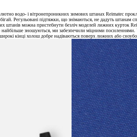
солютно водо- і вітронепроникних зимових штанах Reimatec прокл
е бігай. Регульовані підтяжки, що знімаються, не дадуть штанам с
цих штанів можна пристебнути безліч моделей лижних курток Reima
що найбільше зношуються, ми забезпечили міцними посиленнями. У
 широкі кінці холош добре надіваються поверх лижних або сноуб