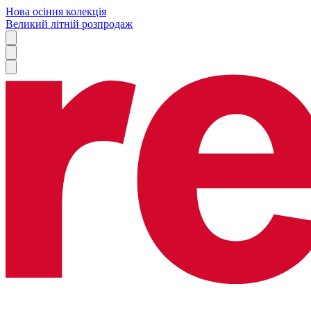
Нова осіння колекція
Великий літній розпродаж