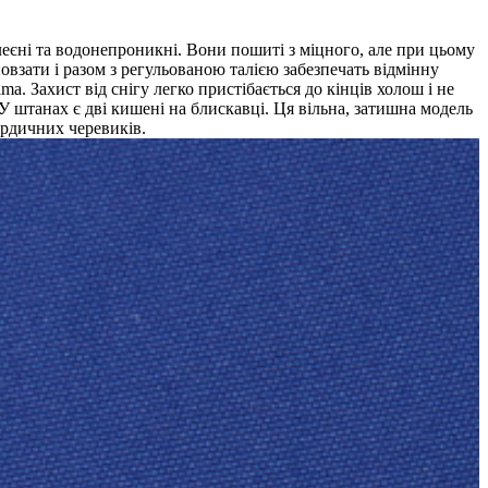
еєні та водонепроникні. Вони пошиті з міцного, але при цьому
повзати і разом з регульованою талією забезпечать відмінну
. Захист від снігу легко пристібається до кінців холош і не
 штанах є дві кишені на блискавці. Ця вільна, затишна модель
ордичних черевиків.