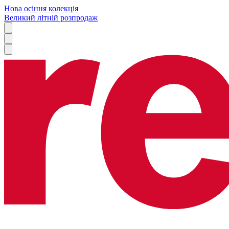
Нова осіння колекція
Великий літній розпродаж