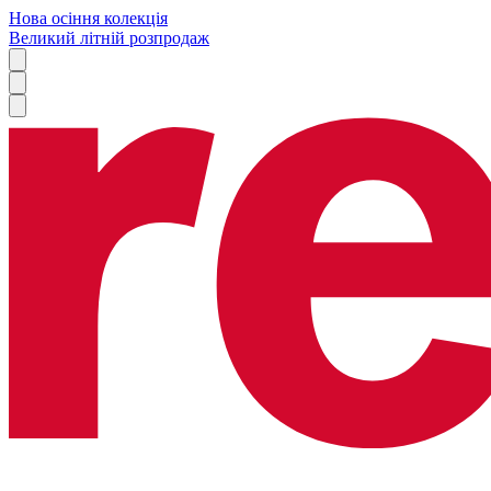
Нова осіння колекція
Великий літній розпродаж