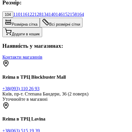
Розмір:
110
116
122
128
134
140
146
152
158
164
104
Розмірна сітка
Всі розмірні сітки
Додати в кошик
Наявність у магазинах:
Контакти магазинів
Reima в ТРЦ Blockbuster Mall
+38(093) 110 26 93
Київ, пр-т. Степана Бандери, 36 (2 поверх)
Уточнюйте в магазині
Reima в ТРЦ Lavina
+38(063) 515 19 39