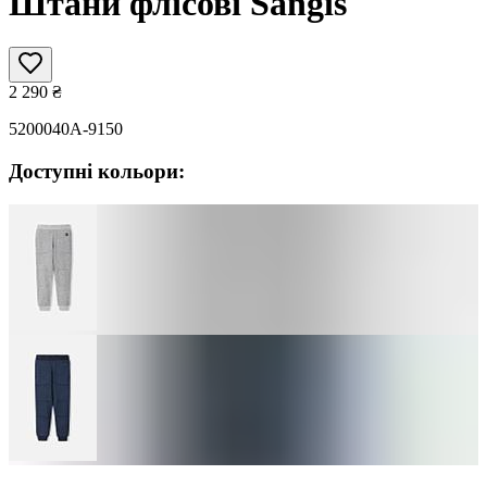
Штани флісові Sangis
2 290
₴
5200040A-9150
Доступні кольори: