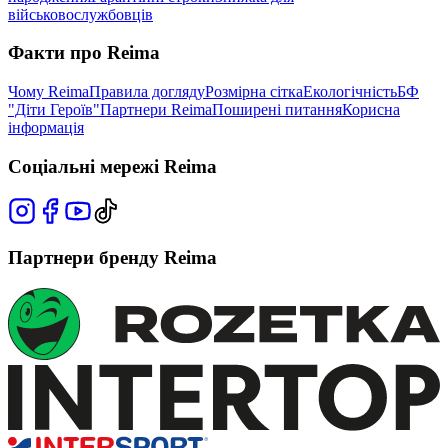
військовослужбовців
Факти про Reima
Чому Reima
Правила догляду
Розмірна сітка
Екологічність
БФ
"Діти Героїв"
Партнери Reima
Поширені питання
Корисна
інформація
Соціальні мережі Reima
Партнери бренду Reima