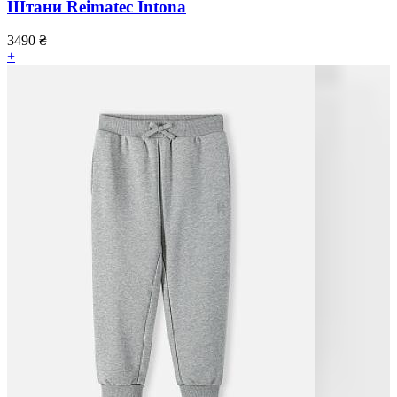
Штани Reimatec Intona
3490
₴
+