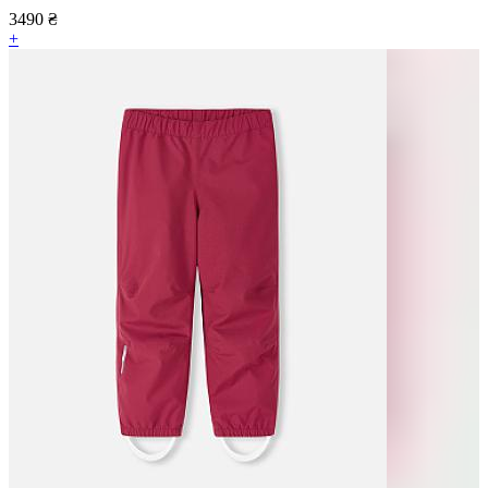
3490
₴
+