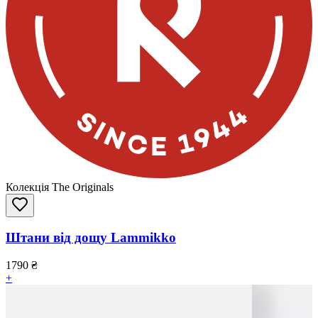
Колекція The Originals
Штани від дощу Lammikko
1790
₴
+