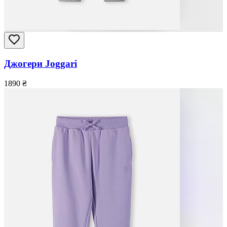
Джогери Joggari
1890
₴