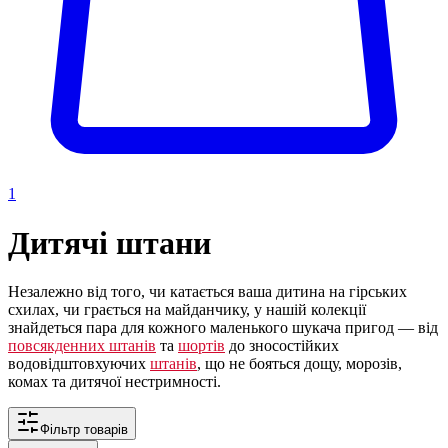
1
Дитячі штани
Незалежно від того, чи катається ваша дитина на гірських
схилах, чи грається на майданчику, у нашій колекції
знайдеться пара для кожного маленького шукача пригод — від
повсякденних штанів
та
шортів
до зносостійких
водовідштовхуючих
штанів
, що не бояться дощу, морозів,
комах та дитячої нестримності.
Фільтр товарів