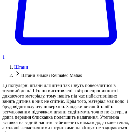
1
Штани
Штани зимові Reimatec Matias
Ці популярні штани для дітей так і звуть повеселитися в
зимовий день! Штани виготовлені з вітронепроникного і
дихаючого матеріалу, тому навіть під час найактивніших
занять дитина в них не спітніє. Крім того, матеріал має водо- і
брудовідштовхуючу поверхню. Завдяки високій талії та
регульованим підтяжкам штани сидітимуть точно по фігурі, а
довга передня блискавка полегшить надягання. Утеплена
вставка на задній частині забезпечить ніжкам додаткове тепло,
а холоші з еластичними штрипками на кінцях не задираються