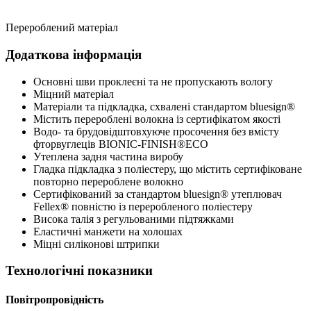
Перероблений матеріал
Додаткова інформація
Основні шви проклеєні та не пропускають вологу
Міцний матеріал
Матеріали та підкладка, схвалені стандартом bluesign®
Містить перероблені волокна із сертифікатом якості
Водо- та брудовідштовхуюче просочення без вмісту
фторвуглеців BIONIC-FINISH®ECO
Утеплена задня частина виробу
Гладка підкладка з поліестеру, що містить сертифіковане
повторно перероблене волокно
Сертифікований за стандартом bluesign® утеплювач
Fellex® повністю із переробленого поліестеру
Висока талія з регульованими підтяжками
Еластичні манжети на холошах
Міцні силіконові штрипки
Технологічні показники
Повітропровідність