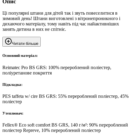
Опис
Ці популярні штани для дітей так і звуть повеселитися в
зимовий день! Штани виготовлені з вітронепроникного і
дихаючого матеріалу, тому навіть під час найактивніших
занять дитина в них не спітніє.
Читати більше
Основний матеріал:
Reimatec Pro BS GRS: 100% перероблений поліестер,
поліуретанове покриття
Підкладка:
PES taffeta w/ cire BS GRS: 55% перероблений поліестер, 45%
поліестер
Утеплювач:
Fellex® Eco soft comfort BS GRS, 140 г/м²: 90% перероблений
поліестер Repreve, 10% перероблений поліестер