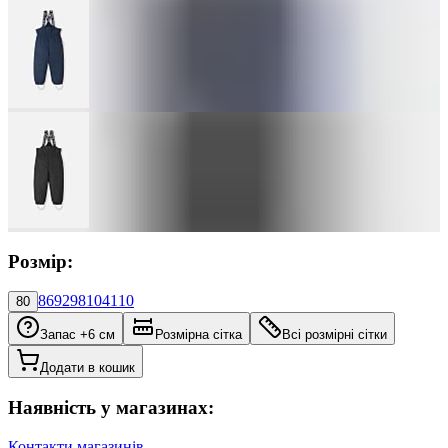
Розмір:
86
92
98
104
110
80
Запас +6 см
Розмірна сітка
Всі розмірні сітки
Додати в кошик
Наявність у магазинах:
Контакти магазинів