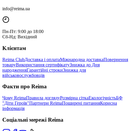
info@reima.ua
Пн-Пт: 9:00 до 18:00
Сб-Нд: Вихідний
Клієнтам
Reima Club
Доставка і оплата
Міжнародна доставка
Повернення
товару
Використання сертифікату
Знижка до Дня
народження
Гарантійні строки
Знижка для
військовослужбовців
Факти про Reima
Чому Reima
Правила догляду
Розмірна сітка
Екологічність
БФ
"Діти Героїв"
Партнери Reima
Поширені питання
Корисна
інформація
Соціальні мережі Reima