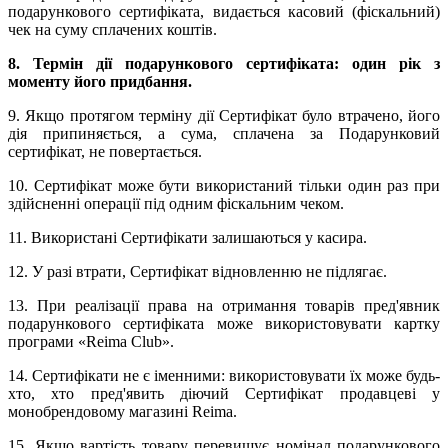
подарункового сертифіката, видається касовий (фіскальний)
чек на суму сплачених коштів.
8. Термін дії подарункового сертифіката: один рік з
моменту його придбання.
9. Якщо протягом терміну дії Сертифікат було втрачено, його
дія припиняється, а сума, сплачена за Подарунковий
сертифікат, не повертається.
10. Сертифікат може бути використаний тільки один раз при
здійсненні операції під одним фіскальним чеком.
11. Використані Сертифікати залишаються у касира.
12. У разі втрати, Сертифікат відновленню не підлягає.
13. При реалізації права на отримання товарів пред'явник
подарункового сертифіката може використовувати картку
програми «Reima Club».
14. Сертифікати не є іменними: використовувати їх може будь-
хто, хто пред'явить діючий Сертифікат продавцеві у
монобрендовому магазині Reima.
15. Якщо вартість товару перевищує номінал подарункового