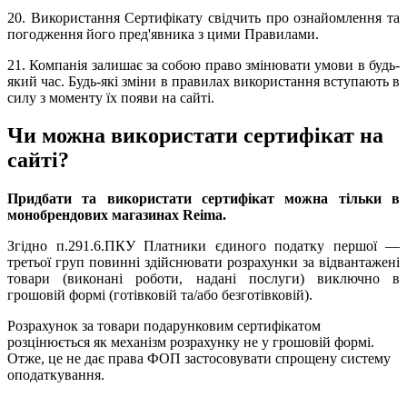
20. Використання Сертифікату свідчить про ознайомлення та
погодження його пред'явника з цими Правилами.
21. Компанія залишає за собою право змінювати умови в будь-
який час. Будь-які зміни в правилах використання вступають в
силу з моменту їх появи на сайті.
Чи можна використати сертифікат на
сайті?
Придбати та використати сертифікат можна тільки в
монобрендових магазинах Reima.
Згідно п.291.6.ПКУ Платники єдиного податку першої —
третьої груп повинні здійснювати розрахунки за відвантажені
товари (виконані роботи, надані послуги) виключно в
грошовій формі (готівковій та/або безготівковій).
Розрахунок за товари подарунковим сертифікатом
розцінюється як механізм розрахунку не у грошовій формі.
Отже, це не дає права ФОП застосовувати спрощену систему
оподаткування.