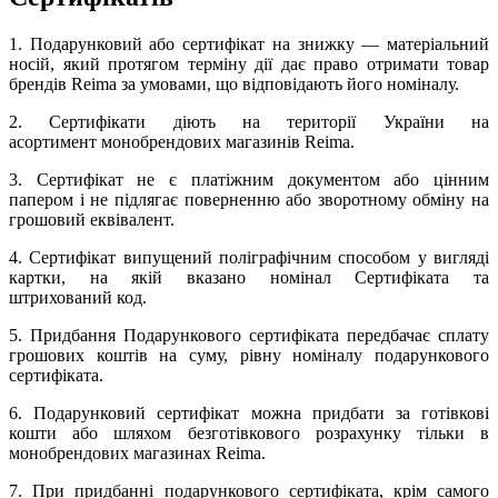
1. Подарунковий або сертифікат на знижку — матеріальний
носій, який протягом терміну дії дає право отримати товар
брендів Reima за умовами, що відповідають його номіналу.
2. Сертифікати діють на території України на
асортимент монобрендових магазинів Reima.
3. Сертифікат не є платіжним документом або цінним
папером і не підлягає поверненню або зворотному обміну на
грошовий еквівалент.
4. Сертифікат випущений поліграфічним способом у вигляді
картки, на якій вказано номінал Сертифіката та
штрихований код.
5. Придбання Подарункового сертифіката передбачає сплату
грошових коштів на суму, рівну номіналу подарункового
сертифіката.
6. Подарунковий сертифікат можна придбати за готівкові
кошти або шляхом безготівкового розрахунку тільки в
монобрендових магазинах Reima.
7. При придбанні подарункового сертифіката, крім самого