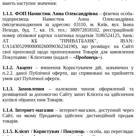
мають наступне значення:
1.1.1. ФОП Намистюк Анна Олександрівна
– фізична особа-
підприємець Намистюк Анна Олександрівна
(місцезнаходження за адресою: 03110, м. Київ, вул. Івана
Неходи, буд. 7, кв. 19, тел.: 380972818102, реєстраційний
номер облікової картки платника податків 3186524125, банк:
АТ КБ "ПРИВАТБАНК", IBAN:
UA143052990000026009036234190), що розміщує на Сайті
свої пропозиції щодо пропонування Товарів для замовлення
Покупцями / Клієнтами (надалі – «
Продавець
»).
1.1.2. Акцепт
– вчинення Користувачем дій, зазначених у
п.2.2. даної Публічної оферти, що спрямовані на прийняття
умов цієї Публічної оферти.
1.1.3. Замовлення
– належним чином оформлений та
розміщений за допомогою Сайту запит Клієнта на здійснення
купівлі обраних ним Товарів.
1.1.4. Інтернет-магазин
– інтернет-магазин, доступний через
Сайт, на якому Продавець здійснює дистанційний продаж
товарів.
1.1.5. Клієнт / Користувач / Покупець
– особа, що переглядає