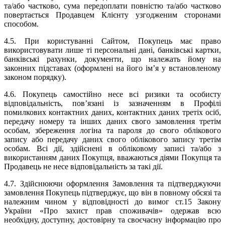
та/або частково, сума передоплати повністю та/або частково
повертається Продавцем Клієнту узгодженим сторонами
способом.
4.5. При користуванні Сайтом, Покупець має право
використовувати лише ті персональні дані, банківські картки,
банківські рахунки, документи, що належать йому на
законних підставах (оформлені на його ім’я у встановленому
законом порядку).
4.6. Покупець самостійно несе всі ризики та особисту
відповідальність, пов’язані із зазначенням в Профілі
помилкових контактних даних, контактних даних третіх осіб,
передачу номеру та інших даних свого замовлення третім
особам, збереження логіна та пароля до свого облікового
запису або передачу даних свого облікового запису третім
особам. Всі дії, здійснені в обліковому записі та/або з
використанням даних Покупця, вважаються діями Покупця та
Продавець не несе відповідальність за такі дії.
4.7. Здійснюючи оформлення Замовлення та підтверджуючи
замовлення Покупець підтверджує, що він в повному обсязі та
належним чином у відповідності до вимог ст.15 Закону
України «Про захист прав споживачів» одержав всю
необхідну, доступну, достовірну та своєчасну інформацію про