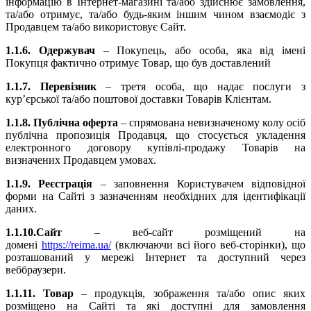
інформацію в Інтернет-магазині та/або здійснює замовлення,
та/або отримує, та/або будь-яким іншим чином взаємодіє з
Продавцем та/або використовує Сайт.
1.1.6. Одержувач
– Покупець, або особа, яка від імені
Покупця фактично отримує Товар, що був доставлений
1.1.7. Перевізник
– третя особа, що надає послуги з
кур’єрської та/або поштової доставки Товарів Клієнтам.
1.1.8. Публічна оферта
– спрямована невизначеному колу осіб
публічна пропозиція Продавця, що стосується укладення
електронного договору купівлі-продажу Товарів на
визначених Продавцем умовах.
1.1.9. Реєстрація
– заповнення Користувачем відповідної
форми на Сайті з зазначенням необхідних для ідентифікації
даних.
1.1.10.Сайт
– веб-сайт розміщений на
домені
https://reima.ua/
(включаючи всі його веб-сторінки), що
розташований у мережі Інтернет та доступний через
веббраузери.
1.1.11. Товар
– продукція, зображення та/або опис яких
розміщено на Сайті та які доступні для замовлення