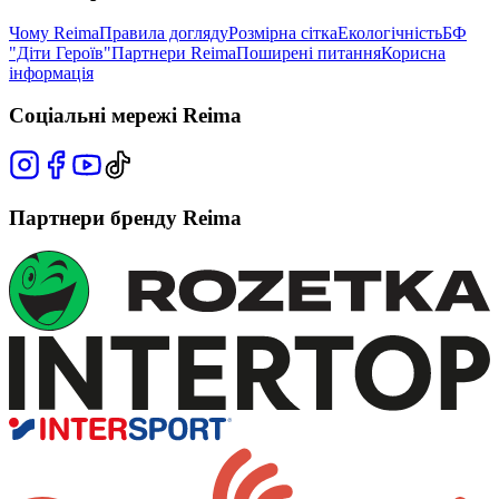
Чому Reima
Правила догляду
Розмірна сітка
Екологічність
БФ
"Діти Героїв"
Партнери Reima
Поширені питання
Корисна
інформація
Соціальні мережі Reima
Партнери бренду Reima