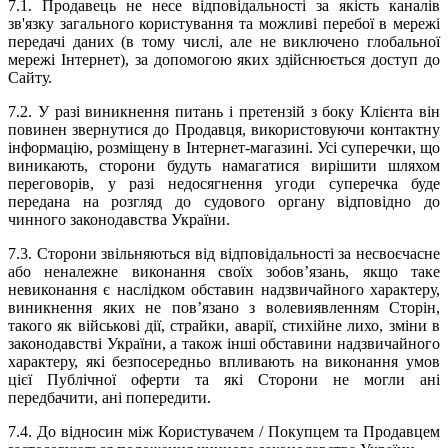
7.1. Продавець не несе відповідальності за якість каналів
зв'язку загального користування та можливі перебої в мережі
передачі даних (в тому числі, але не виключено глобальної
мережі Інтернет), за допомогою яких здійснюється доступ до
Сайту.
7.2. У разі виникнення питань і претензій з боку Клієнта він
повинен звернутися до Продавця, використовуючи контактну
інформацію, розміщену в Інтернет-магазині. Усі суперечки, що
виникають, сторони будуть намагатися вирішити шляхом
переговорів, у разі недосягнення угоди суперечка буде
передана на розгляд до судового органу відповідно до
чинного законодавства України.
7.3. Сторони звільняються від відповідальності за несвоєчасне
або неналежне виконання своїх зобов’язань, якщо таке
невиконання є наслідком обставин надзвичайного характеру,
виникнення яких не пов’язано з волевиявленням Сторін,
такого як військові дії, страйки, аварії, стихійне лихо, зміни в
законодавстві України, а також інші обставини надзвичайного
характеру, які безпосередньо впливають на виконання умов
цієї Публічної оферти та які Сторони не могли ані
передбачити, ані попередити.
7.4. До відносин між Користувачем / Покупцем та Продавцем