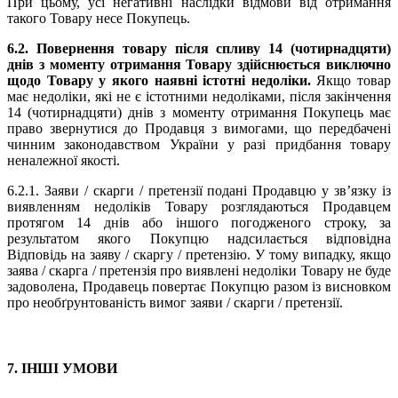
При цьому, усі негативні наслідки відмови від отримання
такого Товару несе Покупець.
6.2. Повернення товару після спливу 14 (чотирнадцяти)
днів з моменту отримання Товару здійснюється виключно
щодо Товару у якого наявні істотні недоліки.
Якщо товар
має недоліки, які не є істотними недоліками, після закінчення
14 (чотирнадцяти) днів з моменту отримання Покупець має
право звернутися до Продавця з вимогами, що передбачені
чинним законодавством України у разі придбання товару
неналежної якості.
6.2.1. Заяви / скарги / претензії подані Продавцю у зв’язку із
виявленням недоліків Товару розглядаються Продавцем
протягом 14 днів або іншого погодженого строку, за
результатом якого Покупцю надсилається відповідна
Відповідь на заяву / скаргу / претензію. У тому випадку, якщо
заява / скарга / претензія про виявлені недоліки Товару не буде
задоволена, Продавець повертає Покупцю разом із висновком
про необґрунтованість вимог заяви / скарги / претензії.
7. ІНШІ УМОВИ