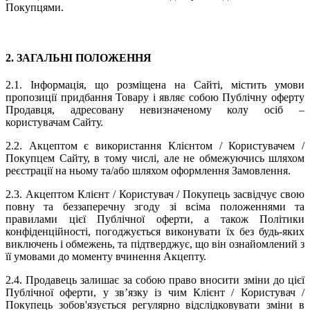
Покупцями.
2. ЗАГАЛЬНІ ПОЛОЖЕННЯ
2.1. Інформація, що розміщена на Сайті, містить умови
пропозиції придбання Товару і являє собою Публічну оферту
Продавця, адресовану невизначеному колу осіб –
користувачам Сайту.
2.2. Акцептом є використання Клієнтом / Користувачем /
Покупцем Сайту, в тому числі, але не обмежуючись шляхом
реєстрації на ньому та/або шляхом оформлення Замовлення.
2.3. Акцептом Клієнт / Користувач / Покупець засвідчує свою
повну та беззаперечну згоду зі всіма положеннями та
правилами цієї Публічної оферти, а також Політики
конфіденційності, погоджується виконувати їх без будь-яких
виключень і обмежень, та підтверджує, що він ознайомлений з
її умовами до моменту вчинення Акцепту.
2.4. Продавець залишає за собою право вносити зміни до цієї
Публічної оферти, у зв’язку із чим Клієнт / Користувач /
Покупець зобов'язується регулярно відслідковувати зміни в