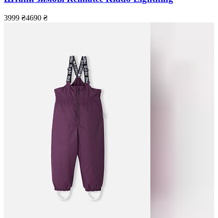
3999
₴
4690
₴