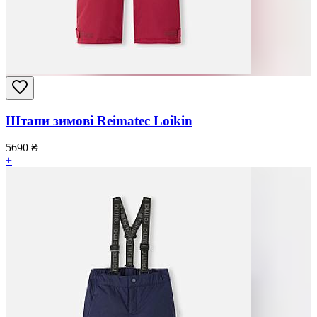
Штани зимові Reimatec Loikin
5690
₴
+