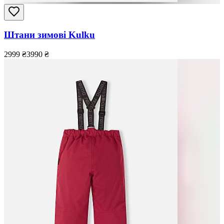
Штани зимові Kulku
2999
₴
3990
₴