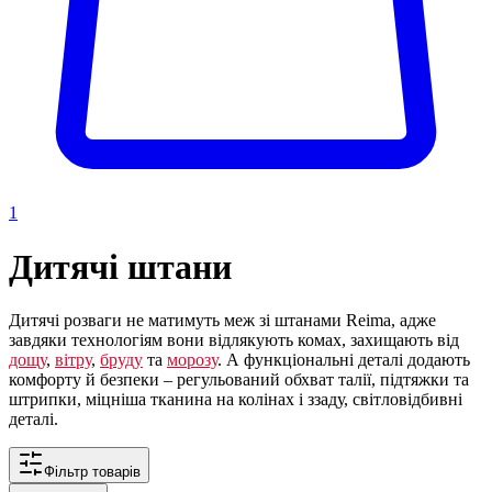
1
Дитячі штани
Дитячі розваги не матимуть меж зі штанами Reima, адже
завдяки технологіям вони відлякують комах, захищають від
дощу
,
вітру
,
бруду
та
морозу
. А функціональні деталі додають
комфорту й безпеки – регульований обхват талії, підтяжки та
штрипки, міцніша тканина на колінах і ззаду, світловідбивні
деталі.
Фільтр товарів