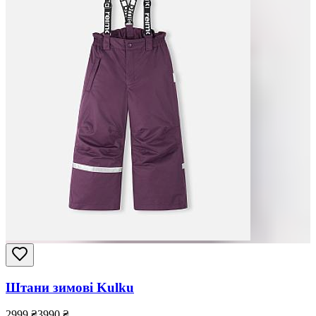
Штани зимові Kulku
2999
₴
3990
₴