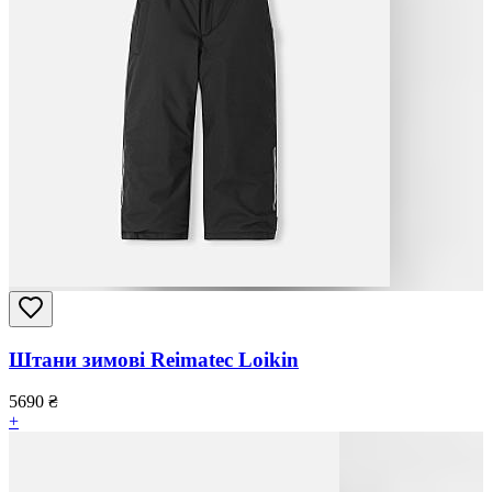
Штани зимові Reimatec Loikin
5690
₴
+