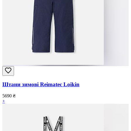
Штани зимові Reimatec Loikin
5690
₴
+