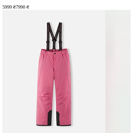
5999
₴
7990
₴