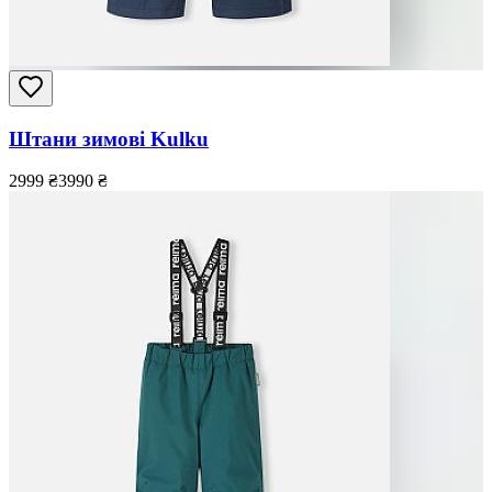
Штани зимові Kulku
2999
₴
3990
₴