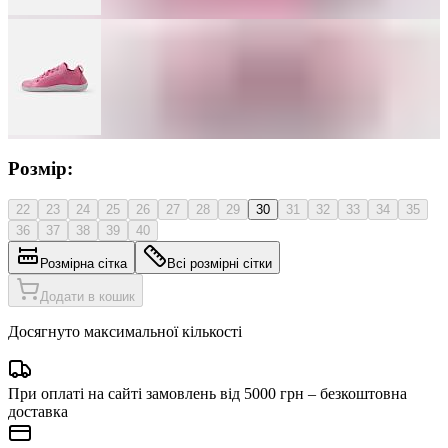
Розмір:
22
23
24
25
26
27
28
29
30
31
32
33
34
35
36
37
38
39
40
Розмірна сітка
Всі розмірні сітки
Додати в кошик
Досягнуто максимальної кількості
При оплаті на сайті замовлень від 5000 грн – безкоштовна
доставка