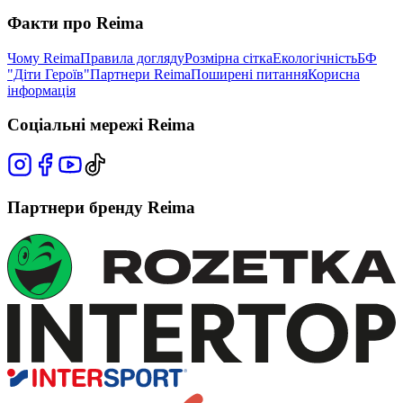
Факти про Reima
Чому Reima
Правила догляду
Розмірна сітка
Екологічність
БФ
"Діти Героїв"
Партнери Reima
Поширені питання
Корисна
інформація
Соціальні мережі Reima
Партнери бренду Reima