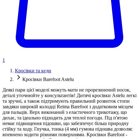
1
Кросівки та кеди
Кросівки Barefoot Astelu
Деякі пари цієї моделі можуть мати не прорезинений носок,
деталі уточнюйте у консультантів! Дитячі кросівки Astelu легкі
та зручні, а також підтримують правильний розвиток стопи
завдяки широкій колодці Reima Barefoot з додатковим місцем
для пальців. Верх виконаний з еластичного трикотажу, що
дихає, та ідеально підходить для теплої погоди. Під п'ятою
немає підвищення підошви, що забезпечує більш природну
стійку та ходу. Гнучка, тонка (4 мм) гумова підошва дозволяє
впевнено ходити різними поверхнями. Кросівки Barefoot -