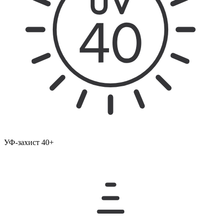
УФ-захист 40+