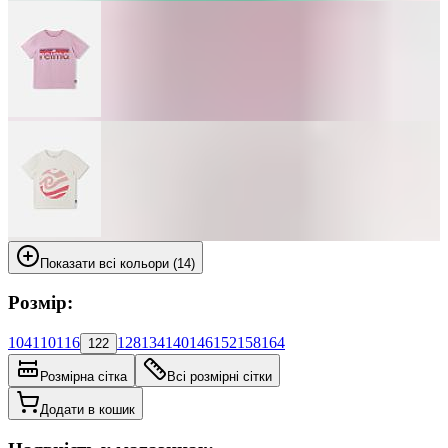
Показати всі кольори (14)
Розмір:
104
110
116
128
134
140
146
152
158
164
122
Розмірна сітка
Всі розмірні сітки
Додати в кошик