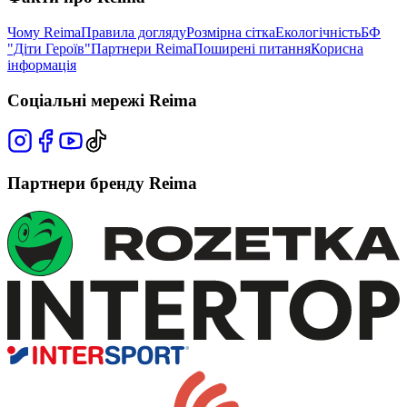
Чому Reima
Правила догляду
Розмірна сітка
Екологічність
БФ
"Діти Героїв"
Партнери Reima
Поширені питання
Корисна
інформація
Соціальні мережі Reima
Партнери бренду Reima