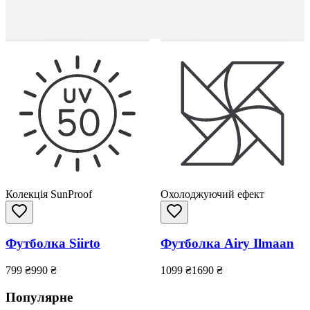
Колекція SunProof
Охолоджуючий ефект
Футболка Siirto
Футболка Airy Ilmaan
799
₴
990
₴
1099
₴
1690
₴
Популярне