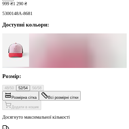
999
₴
1 290
₴
5300148A-8681
Доступні кольори:
Розмір:
48/50
52/54
56/58
Розмірна сітка
Всі розмірні сітки
Додати в кошик
Досягнуто максимальної кількості