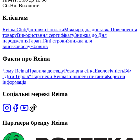
Сб-Нд: Вихідний
Клієнтам
Reima Club
Доставка і оплата
Міжнародна доставка
Повернення
товару
Використання сертифікату
Знижка до Дня
народження
Гарантійні строки
Знижка для
військовослужбовців
Факти про Reima
Чому Reima
Правила догляду
Розмірна сітка
Екологічність
БФ
"Діти Героїв"
Партнери Reima
Поширені питання
Корисна
інформація
Соціальні мережі Reima
Партнери бренду Reima