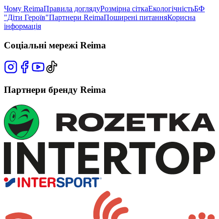
Чому Reima
Правила догляду
Розмірна сітка
Екологічність
БФ
"Діти Героїв"
Партнери Reima
Поширені питання
Корисна
інформація
Соціальні мережі Reima
Партнери бренду Reima