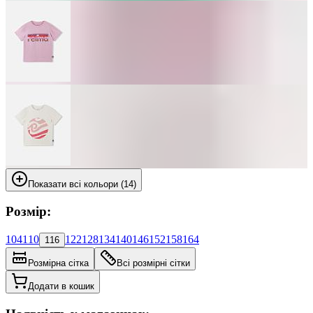
Показати всі кольори (14)
Розмір:
104
110
122
128
134
140
146
152
158
164
116
Розмірна сітка
Всі розмірні сітки
Додати в кошик