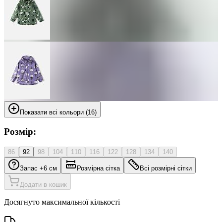
Показати всі кольори (16)
Розмір:
86
92
98
104
110
116
122
128
134
140
Запас +6 см
Розмірна сітка
Всі розмірні сітки
Додати в кошик
Досягнуто максимальної кількості