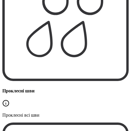
Проклеєні шви
Проклеєні
всі шви