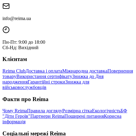
info@reima.ua
Пн-Пт: 9:00 до 18:00
Сб-Нд: Вихідний
Клієнтам
Reima Club
Доставка і оплата
Міжнародна доставка
Повернення
товару
Використання сертифікату
Знижка до Дня
народження
Гарантійні строки
Знижка для
військовослужбовців
Факти про Reima
Чому Reima
Правила догляду
Розмірна сітка
Екологічність
БФ
"Діти Героїв"
Партнери Reima
Поширені питання
Корисна
інформація
Соціальні мережі Reima