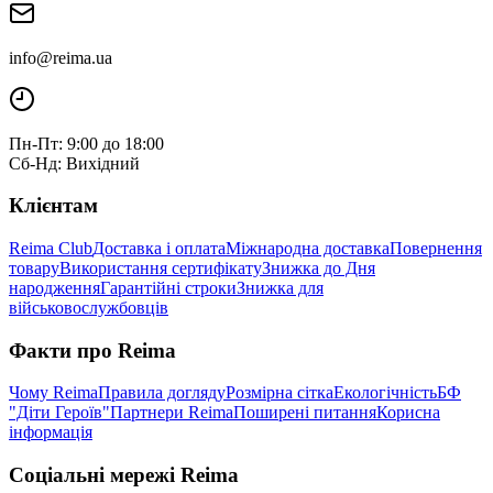
info@reima.ua
Пн-Пт: 9:00 до 18:00
Сб-Нд: Вихідний
Клієнтам
Reima Club
Доставка і оплата
Міжнародна доставка
Повернення
товару
Використання сертифікату
Знижка до Дня
народження
Гарантійні строки
Знижка для
військовослужбовців
Факти про Reima
Чому Reima
Правила догляду
Розмірна сітка
Екологічність
БФ
"Діти Героїв"
Партнери Reima
Поширені питання
Корисна
інформація
Соціальні мережі Reima