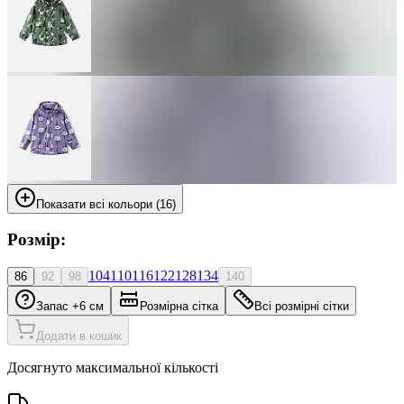
Показати всі кольори (16)
Розмір:
104
110
116
122
128
134
86
92
98
140
Запас +6 см
Розмірна сітка
Всі розмірні сітки
Додати в кошик
Досягнуто максимальної кількості