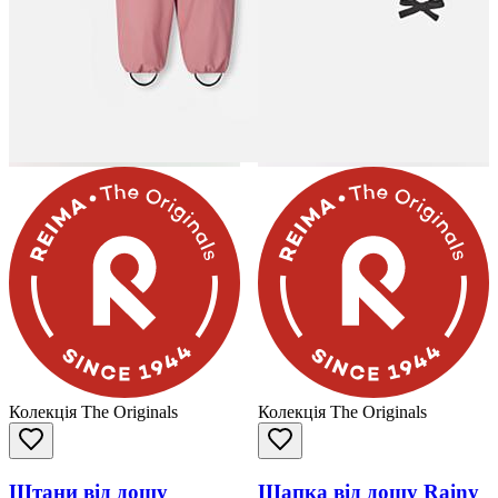
Колекція The Originals
Колекція The Originals
Штани від дощу
Шапка від дощу Rainy