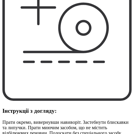
Інструкції з догляду:
Прати окремо, вивернувши навиворіт. Застебнути блискавки
та липучки. Прати миючим засобом, що не містить
відбілюючих речовин. Полоскати без спеціального засобу.