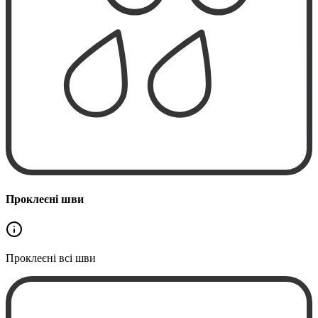
Проклеєні шви
Проклеєні
всі шви