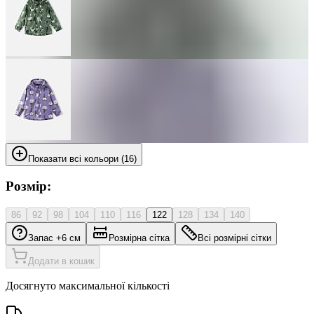
Показати всі кольори (16)
Розмір:
86
92
98
104
110
116
122
128
134
140
Запас +6 см
Розмірна сітка
Всі розмірні сітки
Додати в кошик
Досягнуто максимальної кількості