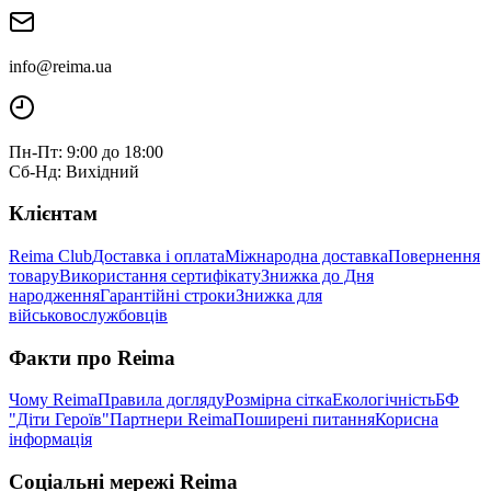
info@reima.ua
Пн-Пт: 9:00 до 18:00
Сб-Нд: Вихідний
Клієнтам
Reima Club
Доставка і оплата
Міжнародна доставка
Повернення
товару
Використання сертифікату
Знижка до Дня
народження
Гарантійні строки
Знижка для
військовослужбовців
Факти про Reima
Чому Reima
Правила догляду
Розмірна сітка
Екологічність
БФ
"Діти Героїв"
Партнери Reima
Поширені питання
Корисна
інформація
Соціальні мережі Reima