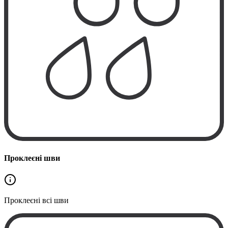
Проклеєні шви
Проклеєні
всі шви