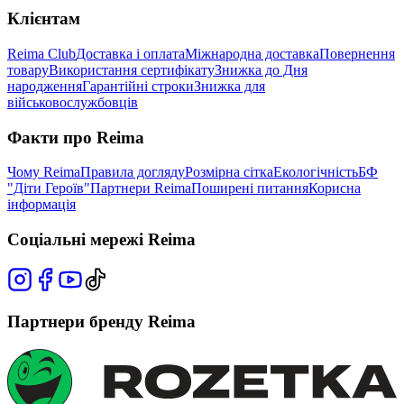
Клієнтам
Reima Club
Доставка і оплата
Міжнародна доставка
Повернення
товару
Використання сертифікату
Знижка до Дня
народження
Гарантійні строки
Знижка для
військовослужбовців
Факти про Reima
Чому Reima
Правила догляду
Розмірна сітка
Екологічність
БФ
"Діти Героїв"
Партнери Reima
Поширені питання
Корисна
інформація
Соціальні мережі Reima
Партнери бренду Reima