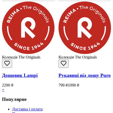
Колекція The Originals
Колекція The Originals
Дощовик Lampi
Рукавиці від дощу Puro
2290
₴
799
₴
1090
₴
+
Популярне
Доставка і оплата