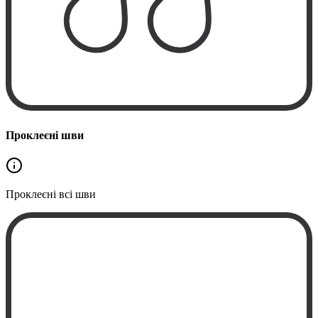
Проклеєні шви
Проклеєні
всі шви