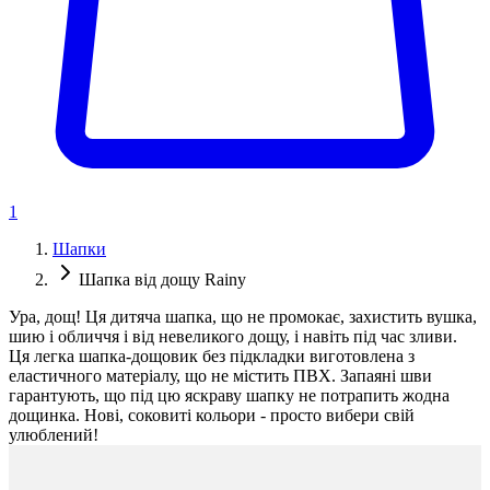
1
Шапки
Шапка від дощу Rainy
Ура, дощ! Ця дитяча шапка, що не промокає, захистить вушка,
шию і обличчя і від невеликого дощу, і навіть під час зливи.
Ця легка шапка-дощовик без підкладки виготовлена з
еластичного матеріалу, що не містить ПВХ. Запаяні шви
гарантують, що під цю яскраву шапку не потрапить жодна
дощинка. Нові, соковиті кольори - просто вибери свій
улюблений!