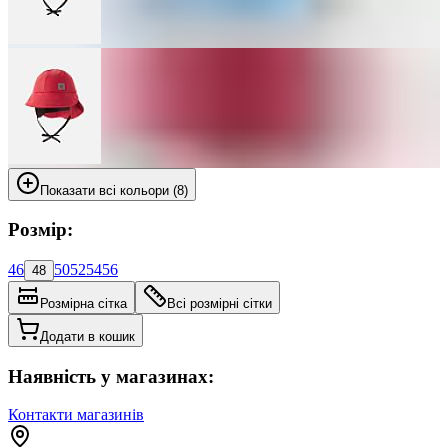
Показати всі кольори (8)
Розмір:
46
50
52
54
56
48
Розмірна сітка
Всі розмірні сітки
Додати в кошик
Наявність у магазинах:
Контакти магазинів