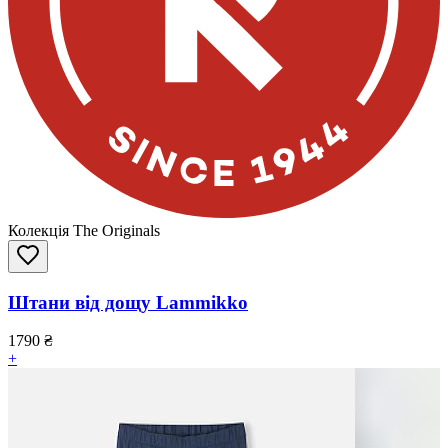
Колекція The Originals
Штани від дощу Lammikko
1790
₴
+