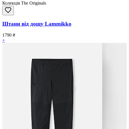
Колекція The Originals
Штани від дощу Lammikko
1790
₴
+