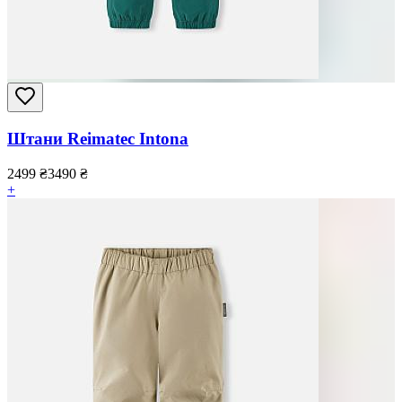
Штани Reimatec Intona
2499
₴
3490
₴
+