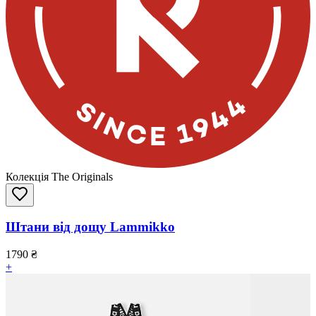
Колекція The Originals
Штани від дощу Lammikko
1790
₴
+