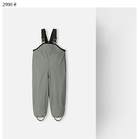
2990
₴