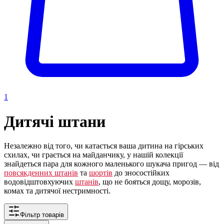
1
Дитячі штани
Незалежно від того, чи катається ваша дитина на гірських
схилах, чи грається на майданчику, у нашій колекції
знайдеться пара для кожного маленького шукача пригод — від
повсякденних штанів
та
шортів
до зносостійких
водовідштовхуючих
штанів
, що не бояться дощу, морозів,
комах та дитячої нестримності.
Фільтр товарів