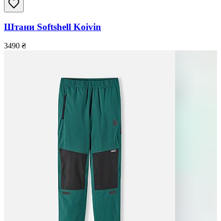
Штани Softshell Koivin
3490
₴