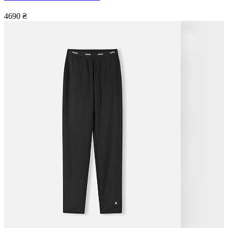
4690
₴