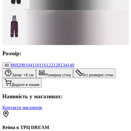
Розмір:
86
92
98
104
110
116
122
128
134
140
80
Запас +6 см
Розмірна сітка
Всі розмірні сітки
Додати в кошик
Наявність у магазинах:
Контакти магазинів
Reima в ТРЦ DREAM