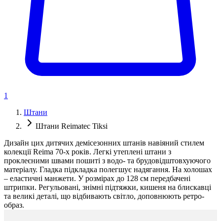
1
Штани
Штани Reimatec Tiksi
Дизайн цих дитячих демісезонних штанів навіяний стилем
колекції Reima 70-х років. Легкі утеплені штани з
проклеєними швами пошиті з водо- та брудовідштовхуючого
матеріалу. Гладка підкладка полегшує надягання. На холошах
– еластичні манжети. У розмірах до 128 см передбачені
штрипки. Регульовані, знімні підтяжки, кишеня на блискавці
та великі деталі, що відбивають світло, доповнюють ретро-
образ.