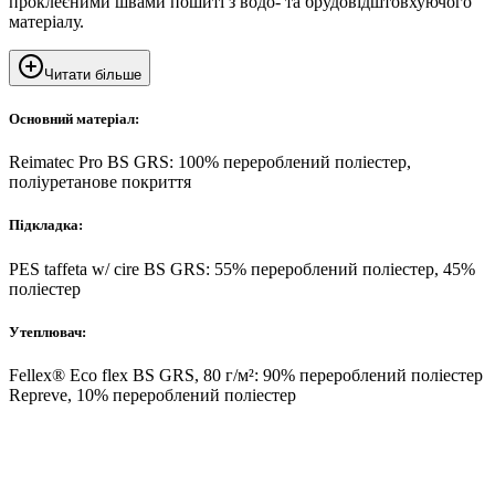
проклеєними швами пошиті з водо- та брудовідштовхуючого
матеріалу.
Читати більше
Основний матеріал:
Reimatec Pro BS GRS: 100% перероблений поліестер,
поліуретанове покриття
Підкладка:
PES taffeta w/ cire BS GRS: 55% перероблений поліестер, 45%
поліестер
Утеплювач:
Fellex® Eco flex BS GRS, 80 г/м²: 90% перероблений поліестер
Repreve, 10% перероблений поліестер