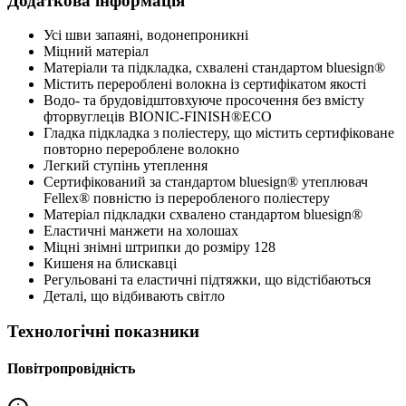
Додаткова інформація
Усі шви запаяні, водонепроникні
Міцний матеріал
Матеріали та підкладка, схвалені стандартом bluesign®
Містить перероблені волокна із сертифікатом якості
Водо- та брудовідштовхуюче просочення без вмісту
фторвуглеців BIONIC-FINISH®ECO
Гладка підкладка з поліестеру, що містить сертифіковане
повторно перероблене волокно
Легкий ступінь утеплення
Сертифікований за стандартом bluesign® утеплювач
Fellex® повністю із переробленого поліестеру
Матеріал підкладки схвалено стандартом bluesign®
Еластичні манжети на холошах
Міцні знімні штрипки до розміру 128
Кишеня на блискавці
Регульовані та еластичні підтяжки, що відстібаються
Деталі, що відбивають світло
Технологічні показники
Повітропровідність