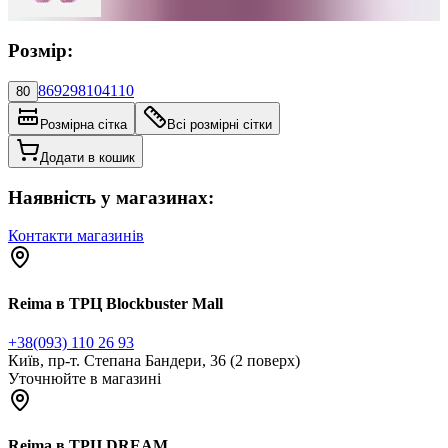
Розмір:
86
92
98
104
110
80
Розмірна сітка
Всі розмірні сітки
Додати в кошик
Наявність у магазинах:
Контакти магазинів
Reima в ТРЦ Blockbuster Mall
+38(093) 110 26 93
Київ, пр-т. Степана Бандери, 36 (2 поверх)
Уточнюйте в магазині
Reima в ТРЦ DREAM