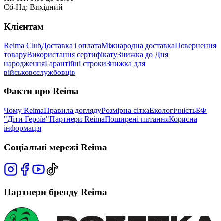
Сб-Нд: Вихідний
Клієнтам
Reima Club
Доставка і оплата
Міжнародна доставка
Повернення
товару
Використання сертифікату
Знижка до Дня
народження
Гарантійні строки
Знижка для
військовослужбовців
Факти про Reima
Чому Reima
Правила догляду
Розмірна сітка
Екологічність
БФ
"Діти Героїв"
Партнери Reima
Поширені питання
Корисна
інформація
Соціальні мережі Reima
Партнери бренду Reima