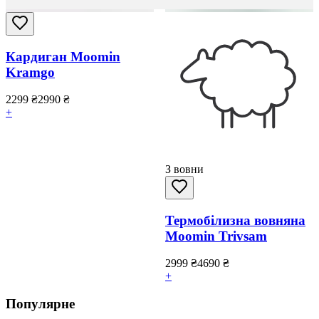
Кардиган Moomin
Kramgo
2299
₴
2990
₴
+
З вовни
Термобілизна вовняна
Moomin Trivsam
2999
₴
4690
₴
+
Популярне