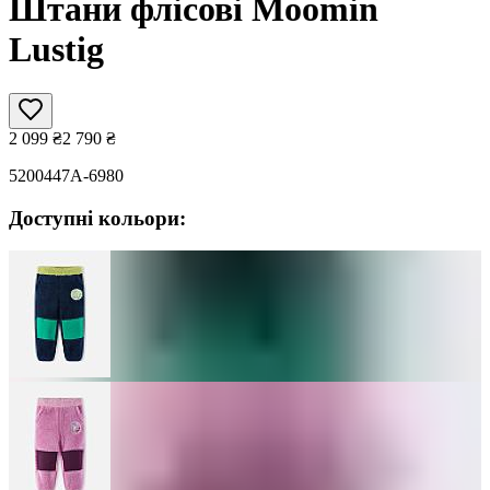
Штани флісові Moomin
Lustig
2 099
₴
2 790
₴
5200447A-6980
Доступні кольори: