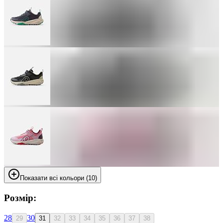
Показати всі кольори (10)
Розмір:
28
30
29
31
32
33
34
35
36
37
38