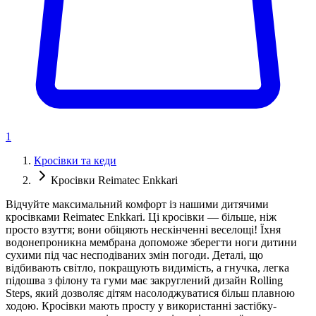
1
Кросівки та кеди
Кросівки Reimatec Enkkari
Відчуйте максимальний комфорт із нашими дитячими
кросівками Reimatec Enkkari. Ці кросівки — більше, ніж
просто взуття; вони обіцяють нескінченні веселощі! Їхня
водонепроникна мембрана допоможе зберегти ноги дитини
сухими під час несподіваних змін погоди. Деталі, що
відбивають світло, покращують видимість, а гнучка, легка
підошва з філону та гуми має закруглений дизайн Rolling
Steps, який дозволяє дітям насолоджуватися більш плавною
ходою. Кросівки мають просту у використанні застібку-