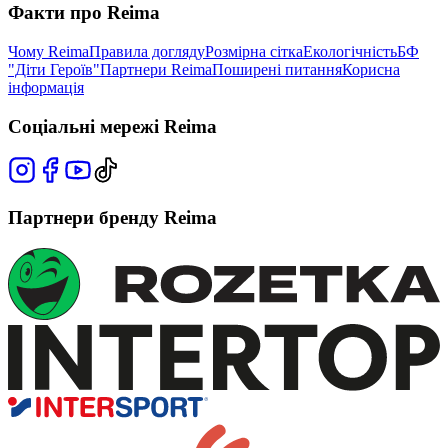
Факти про Reima
Чому Reima
Правила догляду
Розмірна сітка
Екологічність
БФ
"Діти Героїв"
Партнери Reima
Поширені питання
Корисна
інформація
Соціальні мережі Reima
Партнери бренду Reima