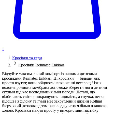
1
Кросівки та кеди
Кросівки Reimatec Enkkari
Відчуйте максимальний комфорт із нашими дитячими
кросівками Reimatec Enkkari. Ці кросівки — більше, ніж
просто взуття; вони обіцяють нескінченні веселощі! Їхня
водонепроникна мембрана допоможе зберегти ноги дитини
сухими під час несподіваних змін погоди. Деталі, що
відбивають світло, покращують видимість, а гнучка, легка
підошва з філону та гуми має закруглений дизайн Rolling
Steps, який дозволяє дітям насолоджуватися більш плавною
ходою. Кросівки мають просту у використанні застібку-