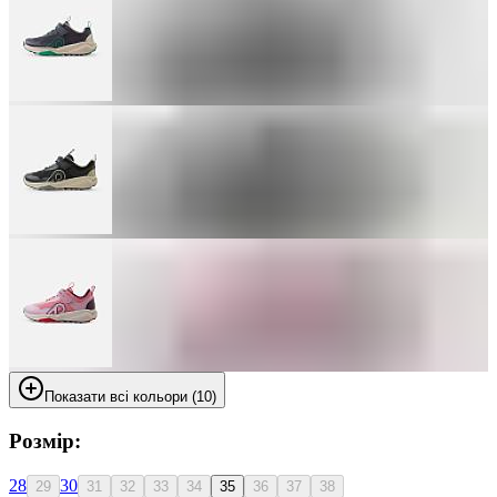
Показати всі кольори (10)
Розмір:
28
30
29
31
32
33
34
35
36
37
38