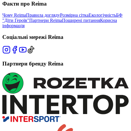
Факти про Reima
Чому Reima
Правила догляду
Розмірна сітка
Екологічність
БФ
"Діти Героїв"
Партнери Reima
Поширені питання
Корисна
інформація
Соціальні мережі Reima
Партнери бренду Reima