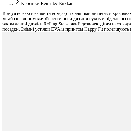
Кросівки Reimatec Enkkari
Відчуйте максимальний комфорт із нашими дитячими кросівками 
мембрана допоможе зберегти ноги дитини сухими під час неспод
закруглений дизайн Rolling Steps, який дозволяє дітям насоло
посадки. Знімні устілки EVA із принтом Happy Fit полегшують