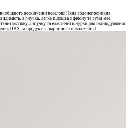
ни обіцяють нескінченні веселощі! Їхня водонепроникна
идимість, а гнучка, легка підошва з філону та гуми має
танні застібку-липучку та еластичні шнурки для індивідуальної
глецю, ПВХ та продуктів тваринного походження!