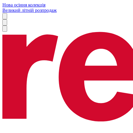
Нова осіння колекція
Великий літній розпродаж