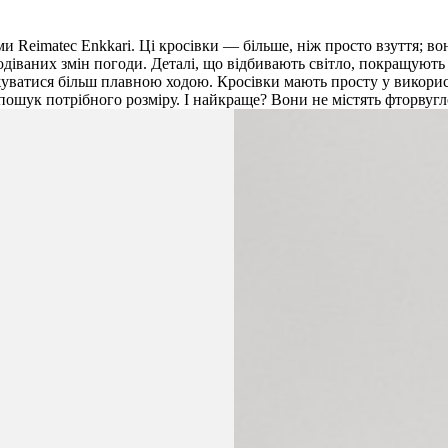
Reimatec Enkkari. Ці кросівки — більше, ніж просто взуття; во
іваних змін погоди. Деталі, що відбивають світло, покращують в
джуватися більш плавною ходою. Кросівки мають просту у викорис
 пошук потрібного розміру. І найкраще? Вони не містять фторву