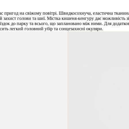
час пригод на свіжому повітрі. Швидкосохнуча, еластична тканин
ий захист голови та шиї. Містка кишеня-кенгуру дає можливість з
поїздок до парку та всього, що заплановано між ними. Для додатк
сить легкий головний убір та сонцезахисні окуляри.