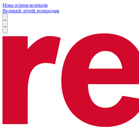
Нова осіння колекція
Великий літній розпродаж