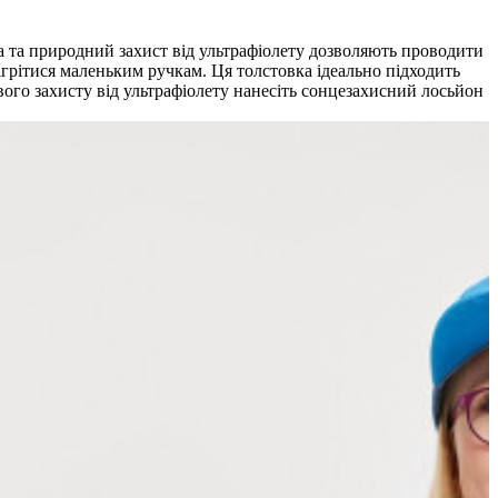
а та природний захист від ультрафіолету дозволяють проводити
ігрітися маленьким ручкам. Ця толстовка ідеально підходить
ового захисту від ультрафіолету нанесіть сонцезахисний лосьйон