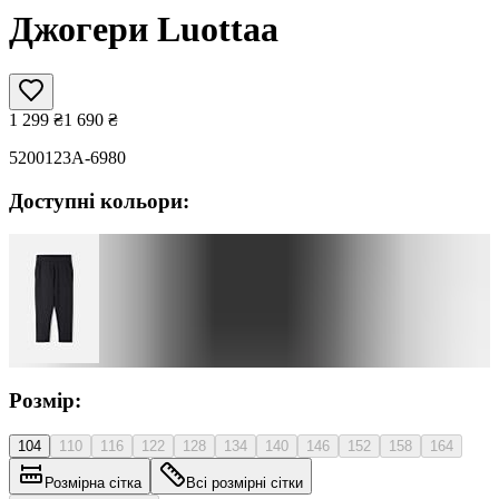
Джогери Luottaa
1 299
₴
1 690
₴
5200123A-6980
Доступні кольори:
Розмір:
104
110
116
122
128
134
140
146
152
158
164
Розмірна сітка
Всі розмірні сітки