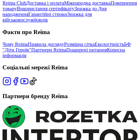
Reima Club
Доставка і оплата
Міжнародна доставка
Повернення
товару
Використання сертифікату
Знижка до Дня
народження
Гарантійні строки
Знижка для
військовослужбовців
Факти про Reima
Чому Reima
Правила догляду
Розмірна сітка
Екологічність
БФ
"Діти Героїв"
Партнери Reima
Поширені питання
Корисна
інформація
Соціальні мережі Reima
Партнери бренду Reima