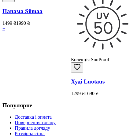
Панама Siimaa
1499
₴
1990
₴
+
Колекція SunProof
Худі Luotaus
1299
₴
1690
₴
Популярне
Доставка і оплата
Повернення товару
Правила догляду
Розмірна сітка