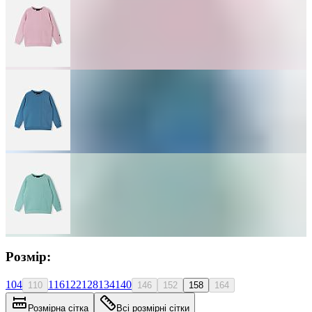
Розмір:
104
116
122
128
134
140
110
146
152
158
164
Розмірна сітка
Всі розмірні сітки