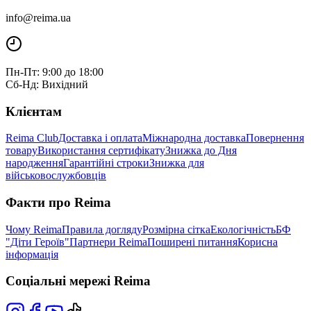
info@reima.ua
Пн-Пт: 9:00 до 18:00
Сб-Нд: Вихідний
Клієнтам
Reima Club
Доставка і оплата
Міжнародна доставка
Повернення
товару
Використання сертифікату
Знижка до Дня
народження
Гарантійні строки
Знижка для
військовослужбовців
Факти про Reima
Чому Reima
Правила догляду
Розмірна сітка
Екологічність
БФ
"Діти Героїв"
Партнери Reima
Поширені питання
Корисна
інформація
Соціальні мережі Reima