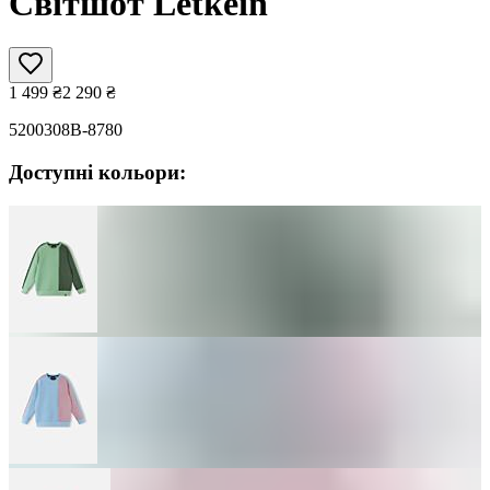
Світшот Letkein
1 499
₴
2 290
₴
5200308B-8780
Доступні кольори: