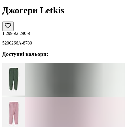
Джогери Letkis
1 299
₴
2 290
₴
5200266A-8780
Доступні кольори: