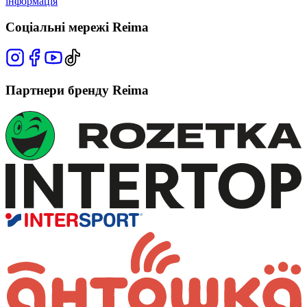
інформація
Соціальні мережі Reima
Партнери бренду Reima