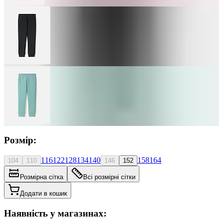
Розмір:
116
122
128
134
140
158
164
104
110
146
152
Розмірна сітка
Всі розмірні сітки
Додати в кошик
Наявність у магазинах: