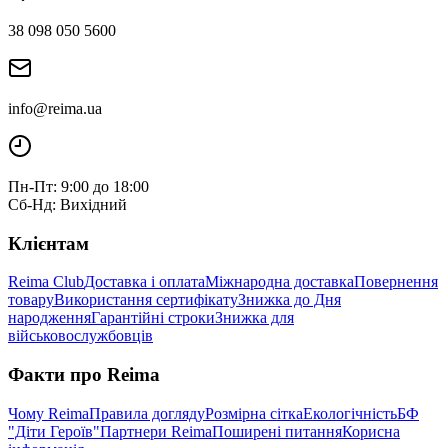
38 098 050 5600
info@reima.ua
Пн-Пт: 9:00 до 18:00
Сб-Нд: Вихідний
Клієнтам
Reima Club
Доставка і оплата
Міжнародна доставка
Повернення
товару
Використання сертифікату
Знижка до Дня
народження
Гарантійні строки
Знижка для
військовослужбовців
Факти про Reima
Чому Reima
Правила догляду
Розмірна сітка
Екологічність
БФ
"Діти Героїв"
Партнери Reima
Поширені питання
Корисна