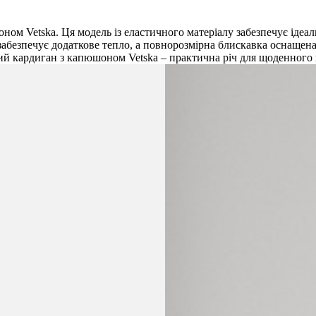
м Vetska. Ця модель із еластичного матеріалу забезпечує ідеальн
безпечує додаткове тепло, а повнорозмірна блискавка оснащена 
чий кардиган з капюшоном Vetska – практична річ для щоденного