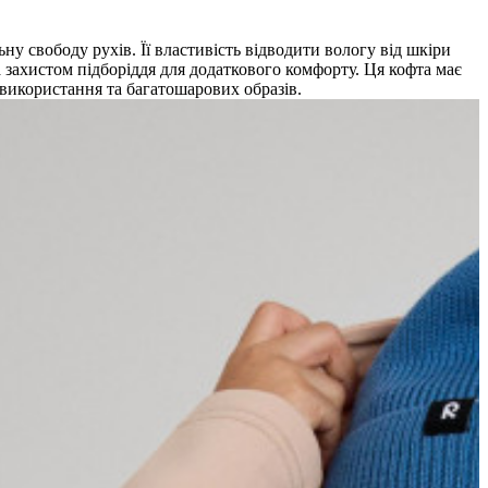
у свободу рухів. Її властивість відводити вологу від шкіри
захистом підборіддя для додаткового комфорту. Ця кофта має
 використання та багатошарових образів.