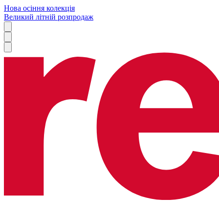
Нова осіння колекція
Великий літній розпродаж