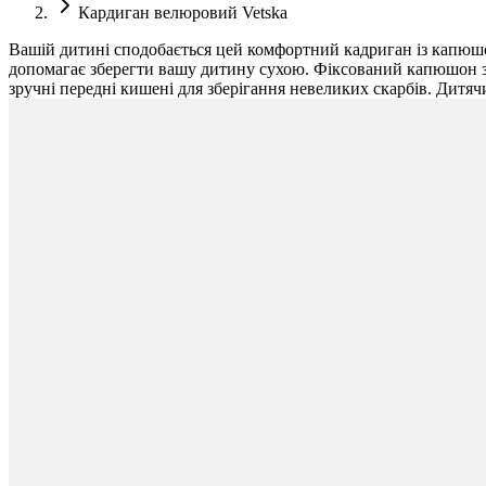
Кардиган велюровий Vetska
Вашій дитині сподобається цей комфортний кадриган із капюшоно
допомагає зберегти вашу дитину сухою. Фіксований капюшон за
зручні передні кишені для зберігання невеликих скарбів. Дитя