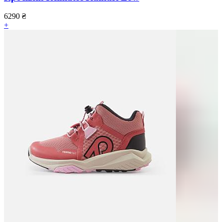
6290
₴
+