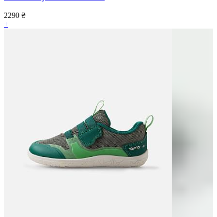
2290
₴
+