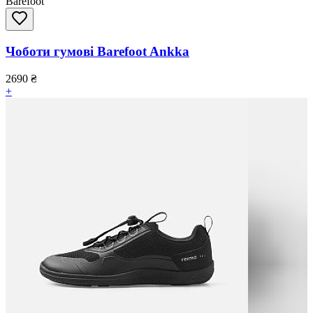
Barefoot
Чоботи гумові Barefoot Ankka
2690
₴
+