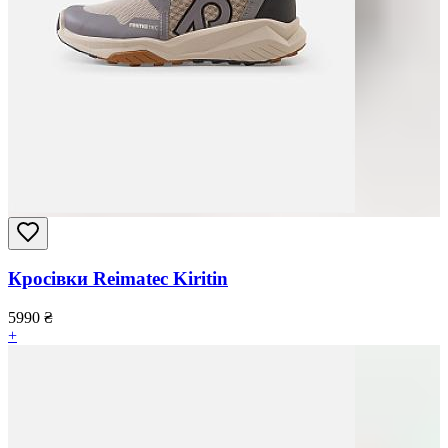
Кросівки Reimatec Kiritin
5990
₴
+