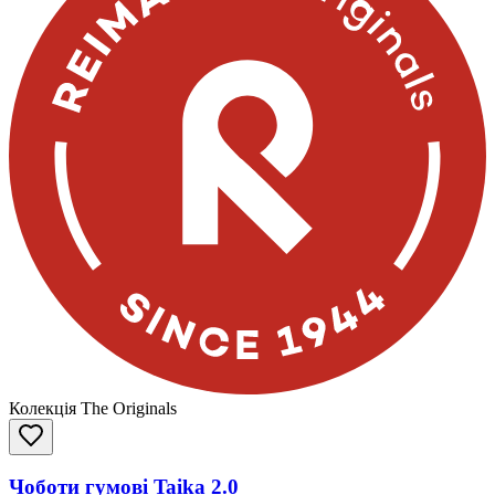
Колекція The Originals
Чоботи гумові Taika 2.0