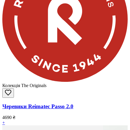
Колекція The Originals
Черевики Reimatec Passo 2.0
4690
₴
+