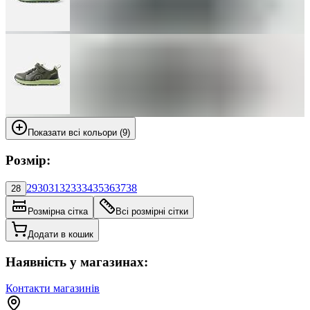
Показати всі кольори (9)
Розмір:
29
30
31
32
33
34
35
36
37
38
28
Розмірна сітка
Всі розмірні сітки
Додати в кошик
Наявність у магазинах:
Контакти магазинів