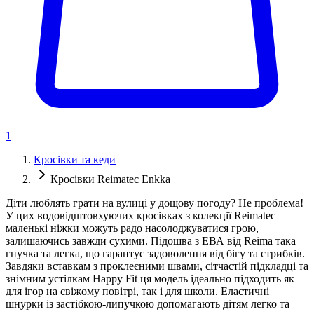
1
Кросівки та кеди
Кросівки Reimatec Enkka
Діти люблять грати на вулиці у дощову погоду? Не проблема!
У цих водовідштовхуючих кросівках з колекції Reimatec
маленькі ніжки можуть радо насолоджуватися грою,
залишаючись завжди сухими. Підошва з ЕВА від Reima така
гнучка та легка, що гарантує задоволення від бігу та стрибків.
Завдяки вставкам з проклеєними швами, сітчастій підкладці та
знімним устілкам Happy Fit ця модель ідеально підходить як
для ігор на свіжому повітрі, так і для школи. Еластичні
шнурки із застібкою-липучкою допомагають дітям легко та