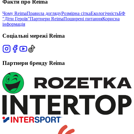
Факти про Reima
Чому Reima
Правила догляду
Розмірна сітка
Екологічність
БФ
"Діти Героїв"
Партнери Reima
Поширені питання
Корисна
інформація
Соціальні мережі Reima
Партнери бренду Reima