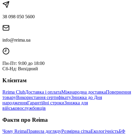
38 098 050 5600
info@reima.ua
Пн-Пт: 9:00 до 18:00
Сб-Нд: Вихідний
Клієнтам
Reima Club
Доставка і оплата
Міжнародна доставка
Повернення
товару
Використання сертифікату
Знижка до Дня
народження
Гарантійні строки
Знижка для
військовослужбовців
Факти про Reima
Чому Reima
Правила догляду
Розмірна сітка
Екологічність
БФ