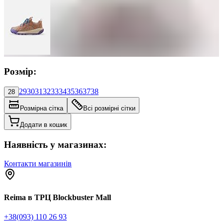
Розмір:
29
30
31
32
33
34
35
36
37
38
28
Розмірна сітка
Всі розмірні сітки
Додати в кошик
Наявність у магазинах:
Контакти магазинів
Reima в ТРЦ Blockbuster Mall
+38(093) 110 26 93