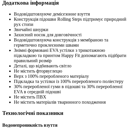
Додаткова інформація
Водовідштовхуюче демісезонне взуття
Конструкція підошви Rolling Steps підтримує природний
рух стопи
Звичайні шнурки
Захисний носок для довговічності
Водовідштовхуюча конструкція з мембраною та
герметично проклеєними швами
Знімні формовані EVA устілки з трикотажною
підкладкою та принтом Happy Fit допомагають підібрати
правильний розмір
Деталі, що відбивають світло
Не містить фторвуглецю
Верх з 100% переробленого матеріалу
Підкладка та устілки із 100% переробленого поліестеру
30% переробленої гуми в підошві та 30% переробленої
EVA в середній підошві
Не містить ПВХ
Не містить матеріалів тваринного походження
Технологічні показники
Водонепроникність взуття