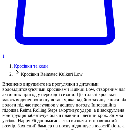
1
Кросівки та кеди
Кросівки Reimatec Kulkuri Low
Впевнено вирушайте на прогулянки з дитячими
водовідштовхуючими кросівками Kulkuri Low, створеним для
активних пригод у перехідні сезони. Ці стильні кросівки
мають водонепроникну вставку, яка надійно захищає ноги від
вологи під час прогулянок у дощову погоду. Інноваційна
підошва Reima Rolling Steps амортизує удари, а її заокруглена
конструкція забезпечує більш плавний і легкий крок. Знімна
устілка Happy Fit допомагає легко визначити правильний
розмір. Захисний бампер на носку підвищує зносостійкість, а