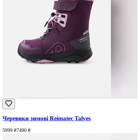
Черевики зимові Reimatec Talves
5999
₴
7490
₴