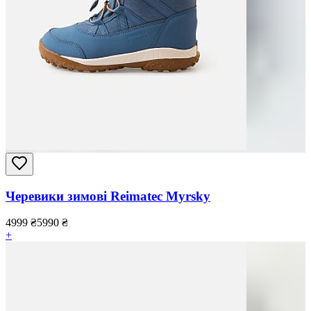
Черевики зимові Reimatec Myrsky
4999
₴
5990
₴
+