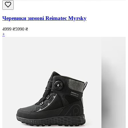
Черевики зимові Reimatec Myrsky
4999
₴
5990
₴
+