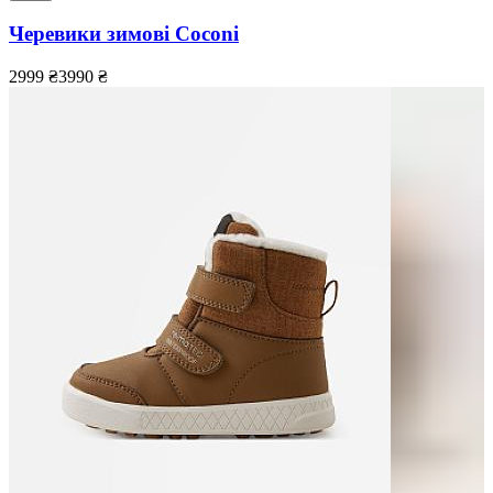
Черевики зимові Coconi
2999
₴
3990
₴