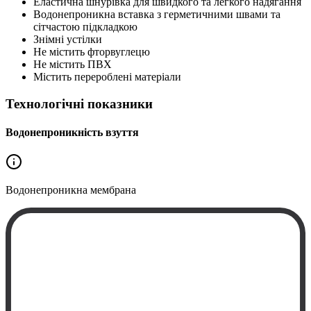
Еластична шнурівка для швидкого та легкого надягання
Водонепроникна вставка з герметичними швами та
сітчастою підкладкою
Знімні устілки
Не містить фторвуглецю
Не містить ПВХ
Містить перероблені матеріали
Технологічні показники
Водонепроникність взуття
Водонепроникна
мембрана