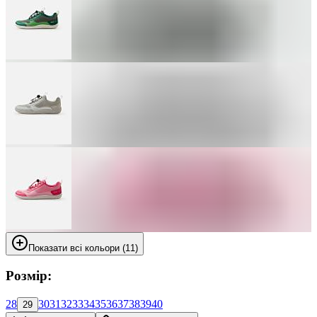
Показати всі кольори (11)
Розмір:
28
30
31
32
33
34
35
36
37
38
39
40
29