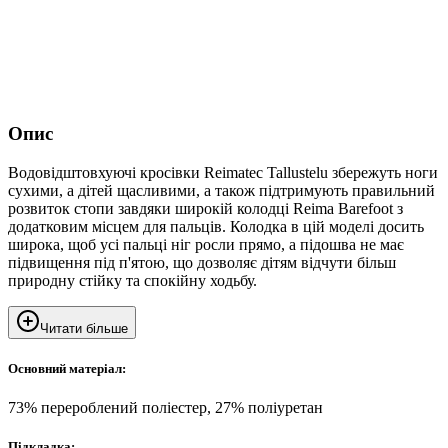
Опис
Водовідштовхуючі кросівки Reimatec Tallustelu збережуть ноги
сухими, а дітей щасливими, а також підтримують правильний
розвиток стопи завдяки широкій колодці Reima Barefoot з
додатковим місцем для пальців. Колодка в цій моделі досить
широка, щоб усі пальці ніг росли прямо, а підошва не має
підвищення під п'ятою, що дозволяє дітям відчути більш
природну стійку та спокійну ходьбу.
Читати більше
Основний матеріал:
73% перероблений поліестер, 27% поліуретан
Підкладка: