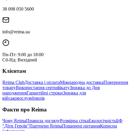
38 098 050 5600
info@reima.ua
Пн-Пт: 9:00 до 18:00
Сб-Нд: Вихідний
Клієнтам
Reima Club
Доставка і оплата
Міжнародна доставка
Повернення
товару
Використання сертифікату
Знижка до Дня
народження
Гарантійні строки
Знижка для
військовослужбовців
Факти про Reima
Чому Reima
Правила догляду
Розмірна сітка
Екологічність
БФ
"Діти Героїв"
Партнери Reima
Поширені питання
Корисна