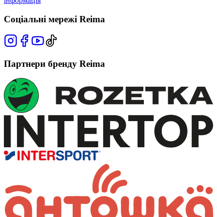
інформація
Соціальні мережі Reima
Партнери бренду Reima