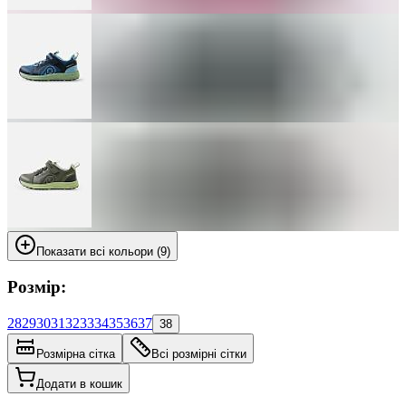
Показати всі кольори (9)
Розмір:
28
29
30
31
32
33
34
35
36
37
38
Розмірна сітка
Всі розмірні сітки
Додати в кошик