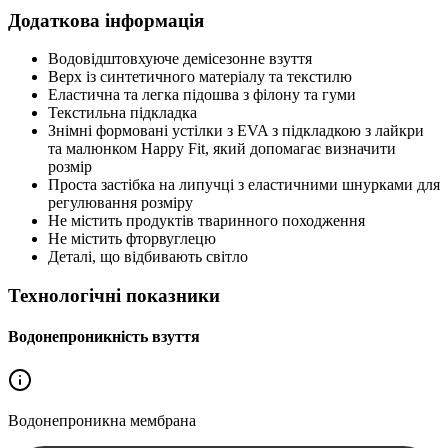
Додаткова інформація
Водовідштовхуюче демісезонне взуття
Верх із синтетичного матеріалу та текстилю
Еластична та легка підошва з філону та гуми
Текстильна підкладка
Знімні формовані устілки з EVA з підкладкою з лайкри
та малюнком Happy Fit, який допомагає визначити
розмір
Проста застібка на липучці з еластичними шнурками для
регулювання розміру
Не містить продуктів тваринного походження
Не містить фторвуглецю
Деталі, що відбивають світло
Технологічні показники
Водонепроникність взуття
Водонепроникна
мембрана