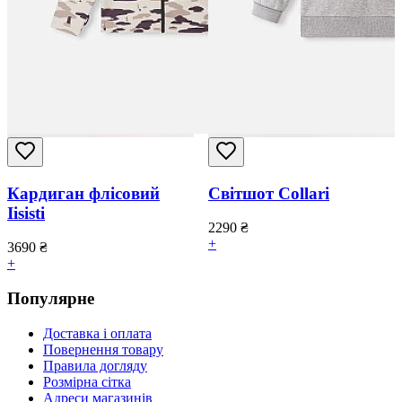
Кардиган флісовий
Світшот Collari
Iisisti
2290
₴
+
3690
₴
+
Популярне
Доставка і оплата
Повернення товару
Правила догляду
Розмірна сітка
Адреси магазинів