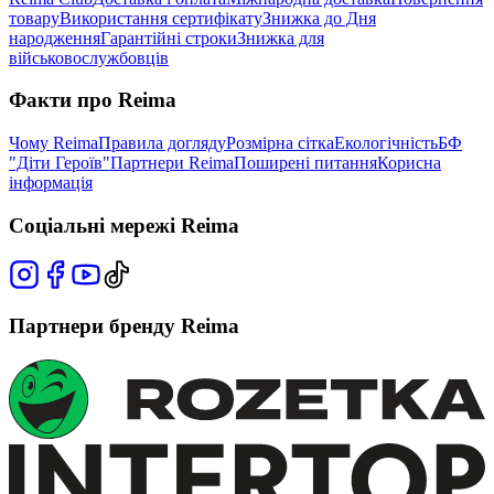
товару
Використання сертифікату
Знижка до Дня
народження
Гарантійні строки
Знижка для
військовослужбовців
Факти про Reima
Чому Reima
Правила догляду
Розмірна сітка
Екологічність
БФ
"Діти Героїв"
Партнери Reima
Поширені питання
Корисна
інформація
Соціальні мережі Reima
Партнери бренду Reima