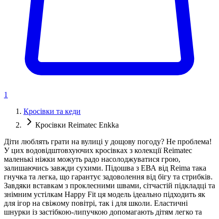
1
Кросівки та кеди
Кросівки Reimatec Enkka
Діти люблять грати на вулиці у дощову погоду? Не проблема!
У цих водовідштовхуючих кросівках з колекції Reimatec
маленькі ніжки можуть радо насолоджуватися грою,
залишаючись завжди сухими. Підошва з ЕВА від Reima така
гнучка та легка, що гарантує задоволення від бігу та стрибків.
Завдяки вставкам з проклеєними швами, сітчастій підкладці та
знімним устілкам Happy Fit ця модель ідеально підходить як
для ігор на свіжому повітрі, так і для школи. Еластичні
шнурки із застібкою-липучкою допомагають дітям легко та