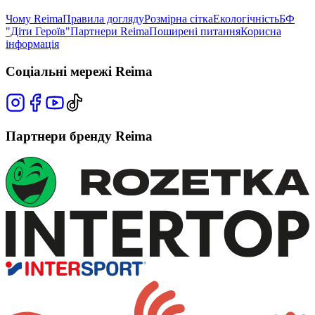
Чому Reima
Правила догляду
Розмірна сітка
Екологічність
БФ
"Діти Героїв"
Партнери Reima
Поширені питання
Корисна
інформація
Соціальні мережі Reima
Партнери бренду Reima