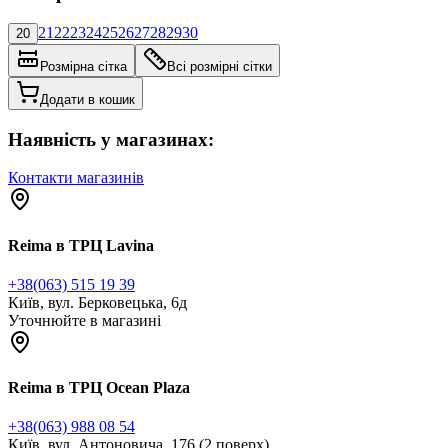
21
22
23
24
25
26
27
28
29
30
20
Розмірна сітка
Всі розмірні сітки
Додати в кошик
Наявність у магазинах:
Контакти магазинів
Reima в ТРЦ Lavina
+38(063) 515 19 39
Київ, вул. Берковецька, 6д
Уточнюйте в магазині
Reima в ТРЦ Ocean Plaza
+38(063) 988 08 54
Київ, вул. Антоновича, 176 (2 поверх)