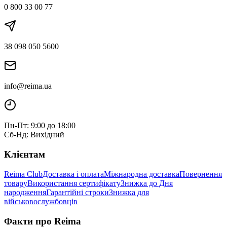
0 800 33 00 77
38 098 050 5600
info@reima.ua
Пн-Пт: 9:00 до 18:00
Сб-Нд: Вихідний
Клієнтам
Reima Club
Доставка і оплата
Міжнародна доставка
Повернення
товару
Використання сертифікату
Знижка до Дня
народження
Гарантійні строки
Знижка для
військовослужбовців
Факти про Reima