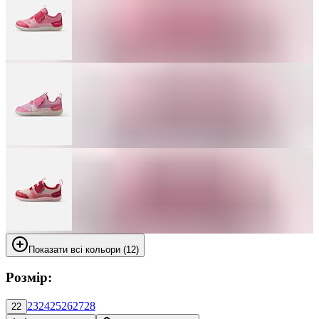
Показати всі кольори (12)
Розмір:
23
24
25
26
27
28
22