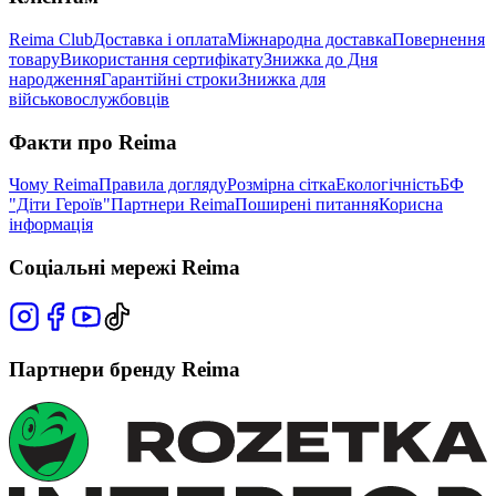
Reima Club
Доставка і оплата
Міжнародна доставка
Повернення
товару
Використання сертифікату
Знижка до Дня
народження
Гарантійні строки
Знижка для
військовослужбовців
Факти про Reima
Чому Reima
Правила догляду
Розмірна сітка
Екологічність
БФ
"Діти Героїв"
Партнери Reima
Поширені питання
Корисна
інформація
Соціальні мережі Reima
Партнери бренду Reima