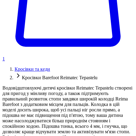
1
Кросівки та кеди
Кросівки Barefoot Reimatec Tepastelu
Водовідштовхуючі дитячі кросівки Reimatec Tepastelu створені
для пригод у мінливу погоду, а також підтримують
правильний розвиток стопи завдяки широкій колодці Reima
Barefoot з додатковим місцем для пальців. Колодка в цій
моделі досить широка, щоб усі пальці ніг росли прямо, а
підошва не має підвищення під п'ятою, тому ваша дитина
може насолоджуватися більш природнім стоянням і
спокійною ходою. Підошва тонка, всього 4 мм, і гнучка, що
дозволяє краще відчувати землю та активізувати м'язи стопи.