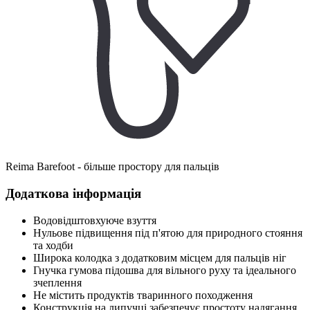
Reima Barefoot - більше простору для пальців
Додаткова інформація
Водовідштовхуюче взуття
Нульове підвищення під п'ятою для природного стояння
та ходби
Широка колодка з додатковим місцем для пальців ніг
Гнучка гумова підошва для вільного руху та ідеального
зчеплення
Не містить продуктів тваринного походження
Конструкція на липучці забезпечує простоту надягання