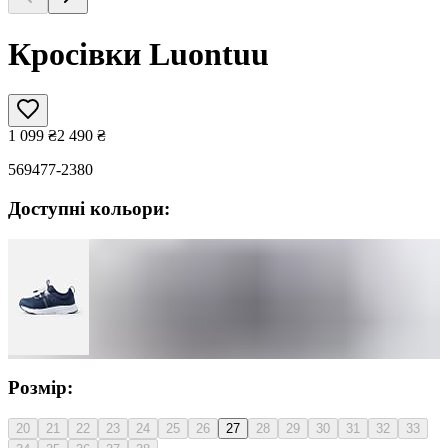
Кросівки Luontuu
1 099
₴
2 490
₴
569477-2380
Доступні кольори:
Розмір:
20
21
22
23
24
25
26
27
28
29
30
31
32
33