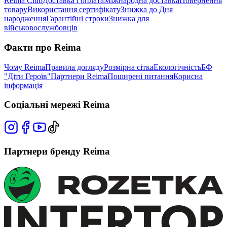
Reima Club
Доставка і оплата
Міжнародна доставка
Повернення
товару
Використання сертифікату
Знижка до Дня
народження
Гарантійні строки
Знижка для
військовослужбовців
Факти про Reima
Чому Reima
Правила догляду
Розмірна сітка
Екологічність
БФ
"Діти Героїв"
Партнери Reima
Поширені питання
Корисна
інформація
Соціальні мережі Reima
Партнери бренду Reima