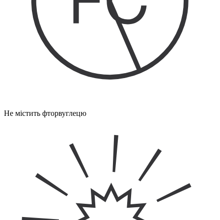
Не містить фторвуглецю