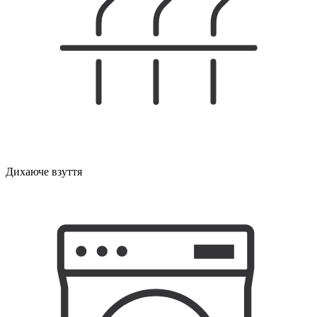
Дихаюче взуття